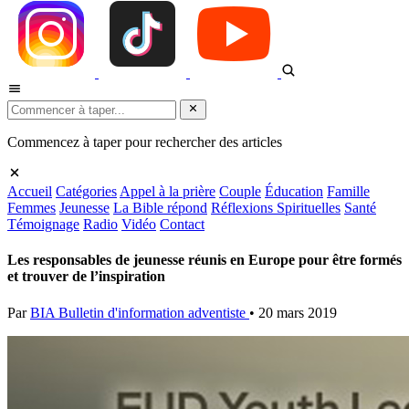
Commencez à taper pour rechercher des articles
Accueil
Catégories
Appel à la prière
Couple
Éducation
Famille
Femmes
Jeunesse
La Bible répond
Réflexions Spirituelles
Santé
Témoignage
Radio
Vidéo
Contact
Les responsables de jeunesse réunis en Europe pour être formés
et trouver de l’inspiration
Par
BIA Bulletin d'information adventiste
•
20 mars 2019