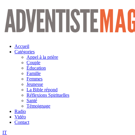
Aller
au
contenu
Accueil
Catégories
Appel à la prière
Couple
Éducation
Famille
Femmes
Jeunesse
La Bible répond
Réflexions Spirituelles
Santé
Témoignage
Radio
Vidéo
Contact
IT