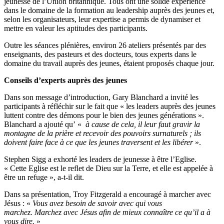
jeunesse de l’Union britannique. Tous ont une solide expérience
dans le domaine de la formation au leadership auprès des jeunes et,
selon les organisateurs, leur expertise a permis de dynamiser et
mettre en valeur les aptitudes des participants.
Outre les séances plénières, environ 26 ateliers présentés par des
enseignants, des pasteurs et des docteurs, tous experts dans le
domaine du travail auprès des jeunes, étaient proposés chaque jour.
Conseils d’experts auprès des jeunes
Dans son message d’introduction, Gary Blanchard a invité les
participants à réfléchir sur le fait que « les leaders auprès des jeunes
luttent contre des démons pour le bien des jeunes générations ».
Blanchard a ajouté qu’ «
à cause de cela, il leur faut gravir la
montagne de la prière et recevoir des pouvoirs surnaturels ; ils
doivent faire face à ce que les jeunes traversent et les libérer
».
Stephen Sigg a exhorté les leaders de jeunesse à être l’Eglise.
« Cette Eglise est le reflet de Dieu sur la Terre, et elle est appelée à
être un refuge », a-t-il dit.
Dans sa présentation, Troy Fitzgerald a encouragé à marcher avec
Jésus : «
Vous avez besoin de savoir avec qui vous
marchez. Marchez avec Jésus afin de mieux connaître ce qu’il a à
vous dire.
»