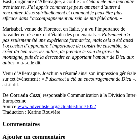
Basti, originaire d’Allemagne, a confié : «
Cela a été une rencontre
très intense. J’ai appris comment je peux amener d’autres à
rencontrer Jésus spirituellement et comment je peux être plus
efficace dans l’accompagnement au sein de ma fédération.
»
Marisabel, venue de Florence, en Italie, y a vu l’importance de
travailler en réseaux et d’établir des partenariats. «
Pulsemeet n’a
pas seulement été une expérience formatrice, mais cela a été aussi
l’occasion d’apprendre l’importance de construire ensemble, de
créer du lien avec les autres, de prendre le soin de gravir la
montagne, puis de la descendre en apportant l’amour de Dieu aux
autres,
» a-t-elle dit.
Venu d’Allemagne, Joachim a résumé ainsi son impression générale
sur cet événement : «
Pulsemeet a été un encouragement de Dieu
»,
a-t-il dit.
De
Corrado
Cozzi
,
responsable Communication à la Division Inter-
Européenne
Source
www.adventiste.org/actualite.html/1052
Traduction : Karine Rouvière
Commentaires
Ajouter un commentaire