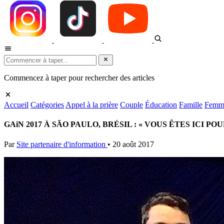
Commencez à taper pour rechercher des articles
Accueil
Catégories
Appel à la prière
Couple
Éducation
Famille
Femm
GAiN 2017 À SÃO PAULO, BRÉSIL : « VOUS ÊTES ICI P
Par
Site partenaire d'information
•
20 août 2017