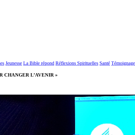
es
Jeunesse
La Bible répond
Réflexions Spirituelles
Santé
Témoignage
OUR CHANGER L’AVENIR »