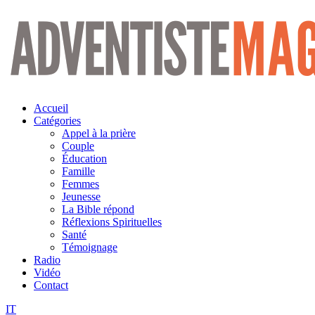
Aller
au
contenu
Accueil
Catégories
Appel à la prière
Couple
Éducation
Famille
Femmes
Jeunesse
La Bible répond
Réflexions Spirituelles
Santé
Témoignage
Radio
Vidéo
Contact
IT