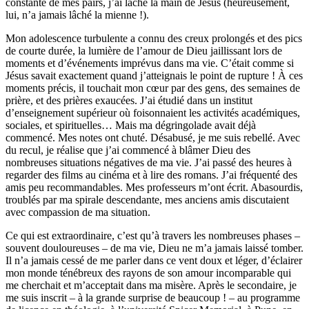
constante de mes pairs, j’ai lâché la main de Jésus (heureusement,
lui, n’a jamais lâché la mienne !).
Mon adolescence turbulente a connu des creux prolongés et des pics
de courte durée, la lumière de l’amour de Dieu jaillissant lors de
moments et d’événements imprévus dans ma vie. C’était comme si
Jésus savait exactement quand j’atteignais le point de rupture ! À ces
moments précis, il touchait mon cœur par des gens, des semaines de
prière, et des prières exaucées. J’ai étudié dans un institut
d’enseignement supérieur où foisonnaient les activités académiques,
sociales, et spirituelles… Mais ma dégringolade avait déjà
commencé. Mes notes ont chuté. Désabusé, je me suis rebellé. Avec
du recul, je réalise que j’ai commencé à blâmer Dieu des
nombreuses situations négatives de ma vie. J’ai passé des heures à
regarder des films au cinéma et à lire des romans. J’ai fréquenté des
amis peu recommandables. Mes professeurs m’ont écrit. Abasourdis,
troublés par ma spirale descendante, mes anciens amis discutaient
avec compassion de ma situation.
Ce qui est extraordinaire, c’est qu’à travers les nombreuses phases –
souvent douloureuses – de ma vie, Dieu ne m’a jamais laissé tomber.
Il n’a jamais cessé de me parler dans ce vent doux et léger, d’éclairer
mon monde ténébreux des rayons de son amour incomparable qui
me cherchait et m’acceptait dans ma misère. Après le secondaire, je
me suis inscrit – à la grande surprise de beaucoup ! – au programme