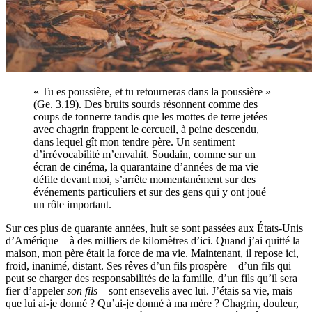
« Tu es poussière, et tu retourneras dans la poussière »
(Ge. 3.19). Des bruits sourds résonnent comme des
coups de tonnerre tandis que les mottes de terre jetées
avec chagrin frappent le cercueil, à peine descendu,
dans lequel gît mon tendre père. Un sentiment
d’irrévocabilité m’envahit. Soudain, comme sur un
écran de cinéma, la quarantaine d’années de ma vie
défile devant moi, s’arrête momentanément sur des
événements particuliers et sur des gens qui y ont joué
un rôle important.
Sur ces plus de quarante années, huit se sont passées aux États-Unis
d’Amérique – à des milliers de kilomètres d’ici. Quand j’ai quitté la
maison, mon père était la force de ma vie. Maintenant, il repose ici,
froid, inanimé, distant. Ses rêves d’un fils prospère – d’un fils qui
peut se charger des responsabilités de la famille, d’un fils qu’il sera
fier d’appeler
son fils
– sont ensevelis avec lui. J’étais sa vie, mais
que lui ai-je donné ? Qu’ai-je donné à ma mère ? Chagrin, douleur,