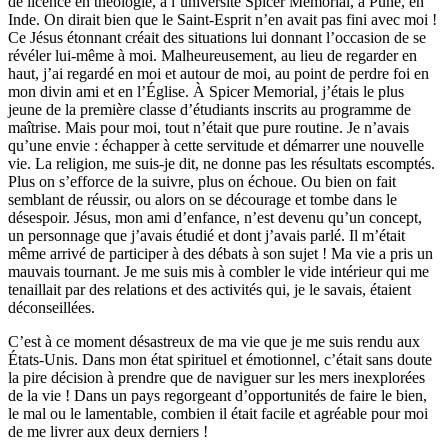
de licence en théologie, à l’université Spicer Memorial, à Pune, en
Inde. On dirait bien que le Saint-Esprit n’en avait pas fini avec moi !
Ce Jésus étonnant créait des situations lui donnant l’occasion de se
révéler lui-même à moi. Malheureusement, au lieu de regarder en
haut, j’ai regardé en moi et autour de moi, au point de perdre foi en
mon divin ami et en l’Église. À Spicer Memorial, j’étais le plus
jeune de la première classe d’étudiants inscrits au programme de
maîtrise. Mais pour moi, tout n’était que pure routine. Je n’avais
qu’une envie : échapper à cette servitude et démarrer une nouvelle
vie. La religion, me suis-je dit, ne donne pas les résultats escomptés.
Plus on s’efforce de la suivre, plus on échoue. Ou bien on fait
semblant de réussir, ou alors on se décourage et tombe dans le
désespoir. Jésus, mon ami d’enfance, n’est devenu qu’un concept,
un personnage que j’avais étudié et dont j’avais parlé. Il m’était
même arrivé de participer à des débats à son sujet ! Ma vie a pris un
mauvais tournant. Je me suis mis à combler le vide intérieur qui me
tenaillait par des relations et des activités qui, je le savais, étaient
déconseillées.
C’est à ce moment désastreux de ma vie que je me suis rendu aux
États-Unis. Dans mon état spirituel et émotionnel, c’était sans doute
la pire décision à prendre que de naviguer sur les mers inexplorées
de la vie ! Dans un pays regorgeant d’opportunités de faire le bien,
le mal ou le lamentable, combien il était facile et agréable pour moi
de me livrer aux deux derniers !