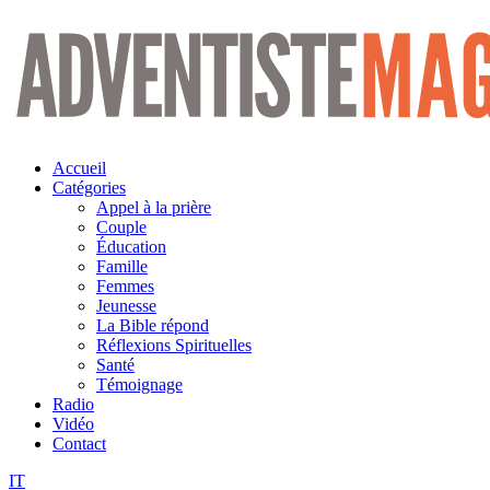
Aller
au
contenu
Accueil
Catégories
Appel à la prière
Couple
Éducation
Famille
Femmes
Jeunesse
La Bible répond
Réflexions Spirituelles
Santé
Témoignage
Radio
Vidéo
Contact
IT