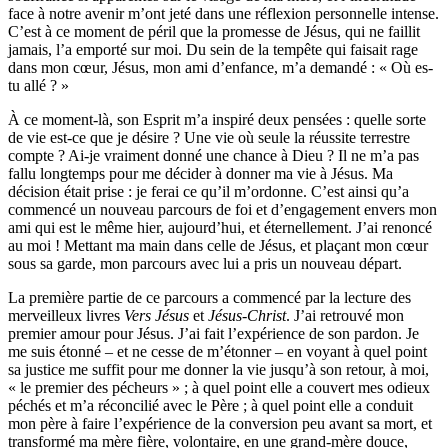
face à notre avenir m’ont jeté dans une réflexion personnelle intense.
C’est à ce moment de péril que la promesse de Jésus, qui ne faillit
jamais, l’a emporté sur moi. Du sein de la tempête qui faisait rage
dans mon cœur, Jésus, mon ami d’enfance, m’a demandé : « Où es-
tu allé ? »
À ce moment-là, son Esprit m’a inspiré deux pensées : quelle sorte
de vie est-ce que je désire ? Une vie où seule la réussite terrestre
compte ? Ai-je vraiment donné une chance à Dieu ? Il ne m’a pas
fallu longtemps pour me décider à donner ma vie à Jésus. Ma
décision était prise : je ferai ce qu’il m’ordonne. C’est ainsi qu’a
commencé un nouveau parcours de foi et d’engagement envers mon
ami qui est le même hier, aujourd’hui, et éternellement. J’ai renoncé
au moi ! Mettant ma main dans celle de Jésus, et plaçant mon cœur
sous sa garde, mon parcours avec lui a pris un nouveau départ.
La première partie de ce parcours a commencé par la lecture des
merveilleux livres
Vers Jésus
et
Jésus-Christ
. J’ai retrouvé mon
premier amour pour Jésus. J’ai fait l’expérience de son pardon. Je
me suis étonné – et ne cesse de m’étonner – en voyant à quel point
sa justice me suffit pour me donner la vie jusqu’à son retour, à moi,
« le premier des pécheurs » ; à quel point elle a couvert mes odieux
péchés et m’a réconcilié avec le Père ; à quel point elle a conduit
mon père à faire l’expérience de la conversion peu avant sa mort, et
transformé ma mère fière, volontaire, en une grand-mère douce,