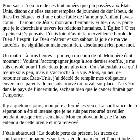
Pour saisir l’essence de ces huit années que j’ai passées aux États-
Unis, disons qu’elles étaient remplies de journées de dur labeur, de
fêtes frénétiques, et d’une quête futile de l’amour qu’enfant j’avais
connu – l’amour de Jésus, mon ami d’enfance. Futile, dis-je, parce
que je le cherchais à travers les relations humaines. L’Église ? C’est
à peine si j’y pensais. J’étais loin d’avoir la merveilleuse Parole de
Dieu à l’esprit. Le Dieu créateur et son sabbat, la joie de ma vie
autrefois, ne signifiaient maintenant rien, absolument rien pour moi.
Un matin – à trois heures – j’ai reçu un coup de fil. Mon père était
mourant ! Voulant l’accompagner jusqu’à son dernier souffle, je me
suis envolé pour l’Inde deux jours plus tard. On s’attendait à ce qu’il
meure sous peu, mais il s’accrocha à la vie. Alors, au lieu de
retourner aux États-Unis, j’ai décidé de remplir mes obligations
envers mes parents. Je me suis trouvé du travail sur place. J’ai vécu
dans le pays de l’incertitude, sachant bien que le cancer finirait par
l’emporter.
Il y a quelques jours, mon père a fermé les yeux. La souffrance de la
séparation a été si intense que je ne suis pas retourné travailler
pendant presque trois semaines. Mon employeur, lui, ne l’a pas
entendu de cette oreille et m’a renvoyé.
J’étais abasourdi ! La double perte du présent, les traces de
souffrance si apparentes sur le visage de ma mère, et l’incertitude