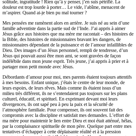
solitude, ingratitude ! Rien qu’à y penser, j’en suis pétrifié. La
douleur est trop lourde à porter… Le vide, l’abîme, menacent de
m’aspirer. Quand ai-je bien pu mal tourner ?
Mes pensées me ramènent alors en arrière. Je suis né au sein d’une
famille adventiste dans la partie sud de l’Inde. J’ai appris à aimer
Jésus grâce aux histoires que ma mère me racontait – des histoires de
la Bible, des histoires de missionnaires bravant les dangers, de
missionnaires dépendant de la puissance et de l’amour infaillibles de
Dieu. Des images d’un Jésus personnel, rempli de tendresse, d’un
Jésus qui pouvait aussi être mon ami, se sont gravées de façon
indélébile dans mon jeune esprit. Très jeune, j’ai appris à prier et à
partager mon petit monde avec Jésus.
Débordants d’amour pour moi, mes parents étaient toujours attentifs
à mes besoins. Enfant unique, j’étais le centre de leur monde, de
leurs espoirs, de leurs rêves. Mais comme ils étaient issus d’un
milieu très différent, ils ne s’entendaient pas toujours sur les plans
culturel, éducatif, et spirituel. En exprimant devant moi leurs
divergences, ils ont sapé peu à peu la paix et la sécurité de
l’atmosphère familiale. Pour compenser, ils ont souvent fait des
compromis avec la discipline et satisfait mes demandes. L’effort de
ma mère pour maintenir le lien entre Dieu et moi était atténué, hélas,
par la complaisance spirituelle de mon père. Quelque part entre mes
tentatives d’échapper à cette déplaisante réalité et à la pression