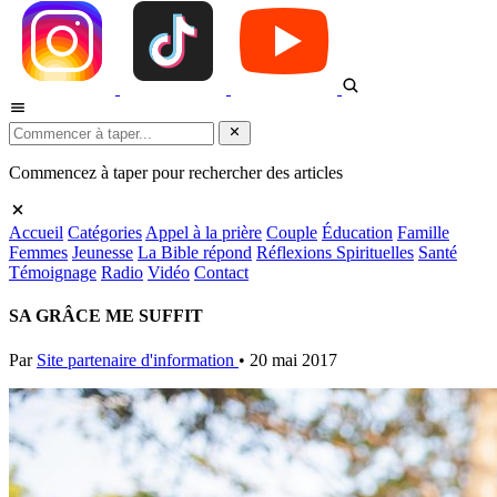
Commencez à taper pour rechercher des articles
Accueil
Catégories
Appel à la prière
Couple
Éducation
Famille
Femmes
Jeunesse
La Bible répond
Réflexions Spirituelles
Santé
Témoignage
Radio
Vidéo
Contact
SA GRÂCE ME SUFFIT
Par
Site partenaire d'information
•
20 mai 2017