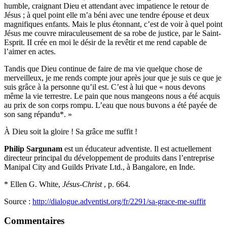
humble, craignant Dieu et attendant avec impatience le retour de
Jésus ; à quel point elle m’a béni avec une tendre épouse et deux
magnifiques enfants. Mais le plus étonnant, c’est de voir à quel point
Jésus me couvre miraculeusement de sa robe de justice, par le Saint-
Esprit. II crée en moi le désir de la revêtir et me rend capable de
l’aimer en actes.
Tandis que Dieu continue de faire de ma vie quelque chose de
merveilleux, je me rends compte jour après jour que je suis ce que je
suis grâce à la personne qu’il est. C’est à lui que « nous devons
même la vie terrestre. Le pain que nous mangeons nous a été acquis
au prix de son corps rompu. L’eau que nous buvons a été payée de
son sang répandu*. »
À Dieu soit la gloire ! Sa grâce me suffit !
Philip Sargunam
est un éducateur adventiste. Il est actuellement
directeur principal du développement de produits dans l’entreprise
Manipal City and Guilds Private Ltd., à Bangalore, en Inde.
* Ellen G. White,
Jésus-Christ
, p. 664.
Source :
http://dialogue.adventist.org/fr/2291/sa-grace-me-suffit
Commentaires