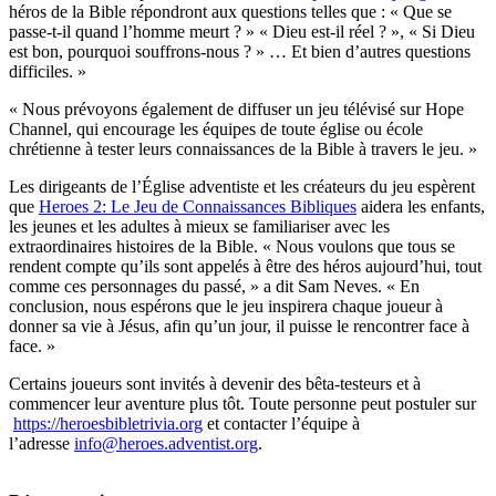
héros de la Bible répondront aux questions telles que : « Que se
passe-t-il quand l’homme meurt ? » « Dieu est-il réel ? », « Si Dieu
est bon, pourquoi souffrons-nous ? » … Et bien d’autres questions
difficiles. »
« Nous prévoyons également de diffuser un jeu télévisé sur Hope
Channel, qui encourage les équipes de toute église ou école
chrétienne à tester leurs connaissances de la Bible à travers le jeu. »
Les dirigeants de l’Église adventiste et les créateurs du jeu espèrent
que
Heroes 2: Le Jeu de Connaissances Bibliques
aidera les enfants,
les jeunes et les adultes à mieux se familiariser avec les
extraordinaires histoires de la Bible. « Nous voulons que tous se
rendent compte qu’ils sont appelés à être des héros aujourd’hui, tout
comme ces personnages du passé, » a dit Sam Neves. « En
conclusion, nous espérons que le jeu inspirera chaque joueur à
donner sa vie à Jésus, afin qu’un jour, il puisse le rencontrer face à
face. »
Certains joueurs sont invités à devenir des bêta-testeurs et à
commencer leur aventure plus tôt. Toute personne peut postuler sur
https://heroesbibletrivia.org
et contacter l’équipe à
l’adresse
info@heroes.adventist.org
.