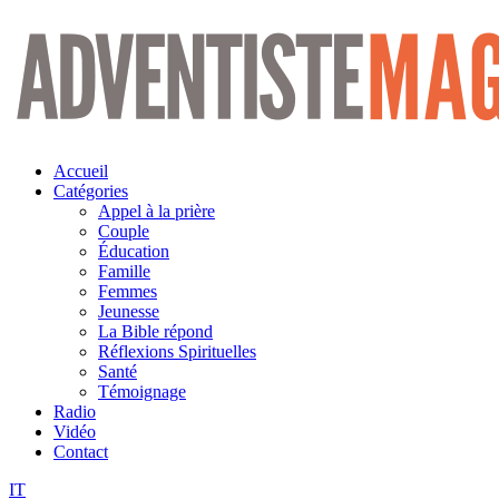
Aller
au
contenu
Accueil
Catégories
Appel à la prière
Couple
Éducation
Famille
Femmes
Jeunesse
La Bible répond
Réflexions Spirituelles
Santé
Témoignage
Radio
Vidéo
Contact
IT