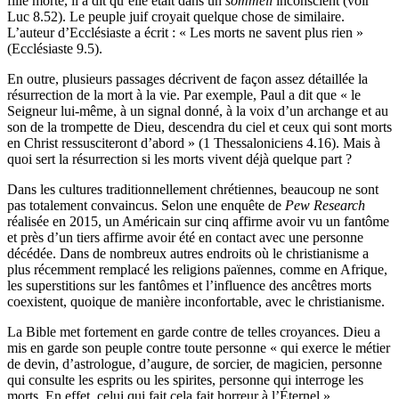
fille morte, il a dit qu’elle était dans un
sommeil
inconscient (voir
Luc 8.52). Le peuple juif croyait quelque chose de similaire.
L’auteur d’Ecclésiaste a écrit : « Les morts ne savent plus rien »
(Ecclésiaste 9.5).
En outre, plusieurs passages décrivent de façon assez détaillée la
résurrection de la mort à la vie. Par exemple, Paul a dit que « le
Seigneur lui-même, à un signal donné, à la voix d’un archange et au
son de la trompette de Dieu, descendra du ciel et ceux qui sont morts
en Christ ressusciteront d’abord » (1 Thessaloniciens 4.16). Mais à
quoi sert la résurrection si les morts vivent déjà quelque part ?
Dans les cultures traditionnellement chrétiennes, beaucoup ne sont
pas totalement convaincus. Selon une enquête de
Pew Research
réalisée en 2015, un Américain sur cinq affirme avoir vu un fantôme
et près d’un tiers affirme avoir été en contact avec une personne
décédée. Dans de nombreux autres endroits où le christianisme a
plus récemment remplacé les religions païennes, comme en Afrique,
les superstitions sur les fantômes et l’influence des ancêtres morts
coexistent, quoique de manière inconfortable, avec le christianisme.
La Bible met fortement en garde contre de telles croyances. Dieu a
mis en garde son peuple contre toute personne « qui exerce le métier
de devin, d’astrologue, d’augure, de sorcier, de magicien, personne
qui consulte les esprits ou les spirites, personne qui interroge les
morts. En effet, celui qui fait cela fait horreur à l’Éternel »