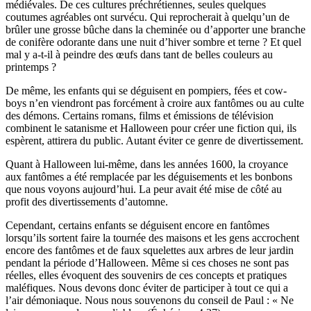
médiévales. De ces cultures préchrétiennes, seules quelques
coutumes agréables ont survécu. Qui reprocherait à quelqu’un de
brûler une grosse bûche dans la cheminée ou d’apporter une branche
de conifère odorante dans une nuit d’hiver sombre et terne ? Et quel
mal y a-t-il à peindre des œufs dans tant de belles couleurs au
printemps ?
De même, les enfants qui se déguisent en pompiers, fées et cow-
boys n’en viendront pas forcément à croire aux fantômes ou au culte
des démons. Certains romans, films et émissions de télévision
combinent le satanisme et Halloween pour créer une fiction qui, ils
espèrent, attirera du public. Autant éviter ce genre de divertissement.
Quant à Halloween lui-même, dans les années 1600, la croyance
aux fantômes a été remplacée par les déguisements et les bonbons
que nous voyons aujourd’hui. La peur avait été mise de côté au
profit des divertissements d’automne.
Cependant, certains enfants se déguisent encore en fantômes
lorsqu’ils sortent faire la tournée des maisons et les gens accrochent
encore des fantômes et de faux squelettes aux arbres de leur jardin
pendant la période d’Halloween. Même si ces choses ne sont pas
réelles, elles évoquent des souvenirs de ces concepts et pratiques
maléfiques. Nous devons donc éviter de participer à tout ce qui a
l’air démoniaque. Nous nous souvenons du conseil de Paul : « Ne