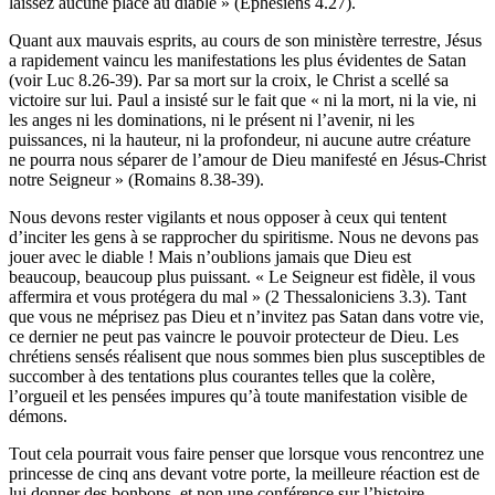
laissez aucune place au diable » (Éphésiens 4.27).
Quant aux mauvais esprits, au cours de son ministère terrestre, Jésus
a rapidement vaincu les manifestations les plus évidentes de Satan
(voir Luc 8.26-39). Par sa mort sur la croix, le Christ a scellé sa
victoire sur lui. Paul a insisté sur le fait que « ni la mort, ni la vie, ni
les anges ni les dominations, ni le présent ni l’avenir, ni les
puissances, ni la hauteur, ni la profondeur, ni aucune autre créature
ne pourra nous séparer de l’amour de Dieu manifesté en Jésus-Christ
notre Seigneur » (Romains 8.38-39).
Nous devons rester vigilants et nous opposer à ceux qui tentent
d’inciter les gens à se rapprocher du spiritisme. Nous ne devons pas
jouer avec le diable ! Mais n’oublions jamais que Dieu est
beaucoup, beaucoup plus puissant. « Le Seigneur est fidèle, il vous
affermira et vous protégera du mal » (2 Thessaloniciens 3.3). Tant
que vous ne méprisez pas Dieu et n’invitez pas Satan dans votre vie,
ce dernier ne peut pas vaincre le pouvoir protecteur de Dieu. Les
chrétiens sensés réalisent que nous sommes bien plus susceptibles de
succomber à des tentations plus courantes telles que la colère,
l’orgueil et les pensées impures qu’à toute manifestation visible de
démons.
Tout cela pourrait vous faire penser que lorsque vous rencontrez une
princesse de cinq ans devant votre porte, la meilleure réaction est de
lui donner des bonbons, et non une conférence sur l’histoire