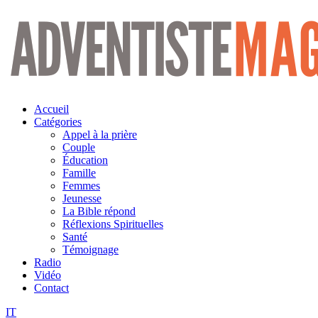
Aller
au
contenu
Accueil
Catégories
Appel à la prière
Couple
Éducation
Famille
Femmes
Jeunesse
La Bible répond
Réflexions Spirituelles
Santé
Témoignage
Radio
Vidéo
Contact
IT