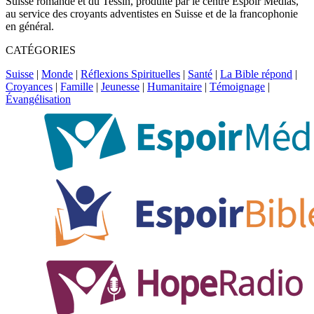
Suisse romande et du Tessin, produite par le centre Espoir Médias,
au service des croyants adventistes en Suisse et de la francophonie
en général.
CATÉGORIES
Suisse
|
Monde
|
Réflexions Spirituelles
|
Santé
|
La Bible répond
|
Croyances
|
Famille
|
Jeunesse
|
Humanitaire
|
Témoignage
|
Évangélisation