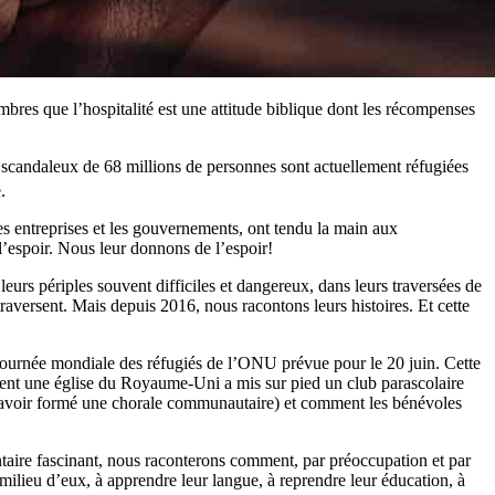
res que l’hospitalité est une attitude biblique dont les récompenses
re scandaleux de 68 millions de personnes sont actuellement réfugiées
.
es entreprises et les gouvernements, ont tendu la main aux
l’espoir. Nous leur donnons de l’espoir!
leurs périples souvent difficiles et dangereux, dans leurs traversées de
 traversent. Mais depuis 2016, nous racontons leurs histoires. Et cette
a Journée mondiale des réfugiés de l’ONU prévue pour le 20 juin. Cette
t une église du Royaume-Uni a mis sur pied un club parascolaire
’avoir formé une chorale communautaire) et comment les bénévoles
entaire fascinant, nous raconterons comment, par préoccupation et par
ilieu d’eux, à apprendre leur langue, à reprendre leur éducation, à