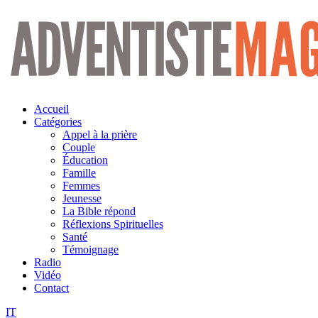
Aller
au
contenu
Accueil
Catégories
Appel à la prière
Couple
Éducation
Famille
Femmes
Jeunesse
La Bible répond
Réflexions Spirituelles
Santé
Témoignage
Radio
Vidéo
Contact
IT