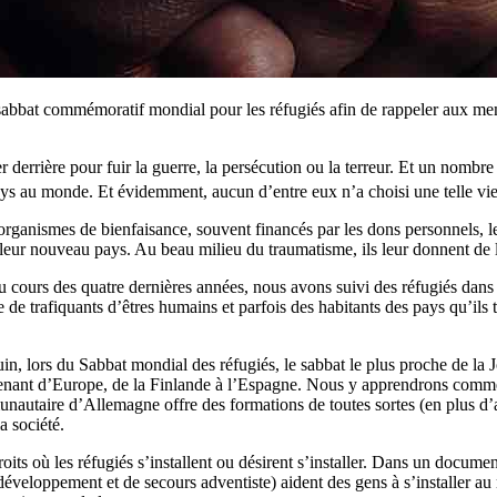
sabbat commémoratif mondial pour les réfugiés afin de rappeler aux memb
r derrière pour fuir la guerre, la persécution ou la terreur. Et un nomb
ys au monde. Et évidemment, aucun d’entre eux n’a choisi une telle vie
 organismes de bienfaisance, souvent financés par les dons personnels, l
à leur nouveau pays. Au beau milieu du traumatisme, ils leur donnent de 
au cours des quatre dernières années, nous avons suivi des réfugiés dans 
le de trafiquants d’êtres humains et parfois des habitants des pays qu’ils
juin, lors du Sabbat mondial des réfugiés, le sabbat le plus proche de l
nant d’Europe, de la Finlande à l’Espagne. Nous y apprendrons commen
autaire d’Allemagne offre des formations de toutes sortes (en plus d
a société.
roits où les réfugiés s’installent ou désirent s’installer. Dans un docum
veloppement et de secours adventiste) aident des gens à s’installer au m