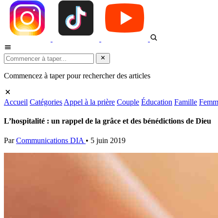
Commencez à taper pour rechercher des articles
Accueil
Catégories
Appel à la prière
Couple
Éducation
Famille
Femm
L’hospitalité : un rappel de la grâce et des bénédictions de Dieu
Par
Communications DIA
•
5 juin 2019