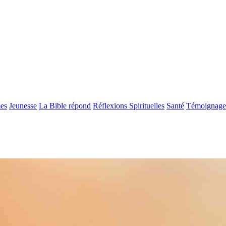
es
Jeunesse
La Bible répond
Réflexions Spirituelles
Santé
Témoignage