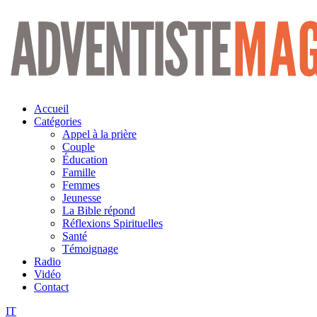
Aller
au
contenu
Accueil
Catégories
Appel à la prière
Couple
Éducation
Famille
Femmes
Jeunesse
La Bible répond
Réflexions Spirituelles
Santé
Témoignage
Radio
Vidéo
Contact
IT