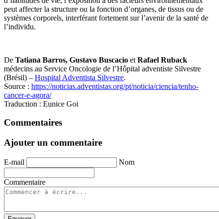
d’habitudes de vie, l’exposition à des facteurs environnementaux
peut affecter la structure ou la fonction d’organes, de tissus ou de
systèmes corporels, interférant fortement sur l’avenir de la santé de
l’individu.
De
Tatiana Barros, Gustavo Buscacio
et
Rafael Ruback
médecins au Service Oncologie de l’Hôpital adventiste Silvestre
(Brésil) –
Hospital Adventista Silvestre
.
Source :
https://noticias.adventistas.org/pt/noticia/ciencia/tenho-
cancer-e-agora/
Traduction : Eunice Goi
Commentaires
Ajouter un commentaire
E-mail
Nom
Commentaire
Envoyer