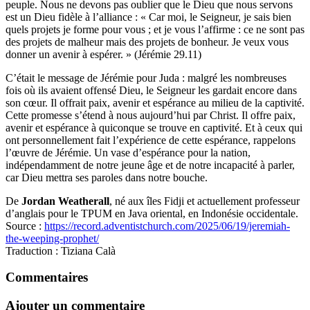
peuple. Nous ne devons pas oublier que le Dieu que nous servons
est un Dieu fidèle à l’alliance : « Car moi, le Seigneur, je sais bien
quels projets je forme pour vous ; et je vous l’affirme : ce ne sont pas
des projets de malheur mais des projets de bonheur. Je veux vous
donner un avenir à espérer. » (Jérémie 29.11)
C’était le message de Jérémie pour Juda : malgré les nombreuses
fois où ils avaient offensé Dieu, le Seigneur les gardait encore dans
son cœur. Il offrait paix, avenir et espérance au milieu de la captivité.
Cette promesse s’étend à nous aujourd’hui par Christ. Il offre paix,
avenir et espérance à quiconque se trouve en captivité. Et à ceux qui
ont personnellement fait l’expérience de cette espérance, rappelons
l’œuvre de Jérémie. Un vase d’espérance pour la nation,
indépendamment de notre jeune âge et de notre incapacité à parler,
car Dieu mettra ses paroles dans notre bouche.
De
Jordan Weatherall
, né aux îles Fidji et actuellement professeur
d’anglais pour le TPUM en Java oriental, en Indonésie occidentale.
Source :
https://record.adventistchurch.com/2025/06/19/jeremiah-
the-weeping-prophet/
Traduction
: Tiziana Calà
Commentaires
Ajouter un commentaire