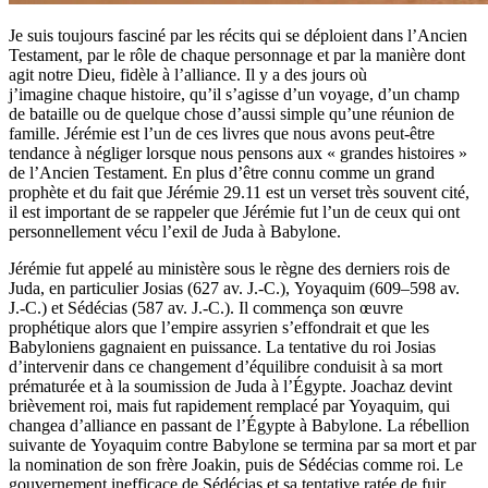
Je suis toujours fasciné par les récits qui se déploient dans l’Ancien
Testament, par le rôle de chaque personnage et par la manière dont
agit notre Dieu, fidèle à l’alliance. Il y a des jours où
j’imagine chaque histoire, qu’il s’agisse d’un voyage, d’un champ
de bataille ou de quelque chose d’aussi simple qu’une réunion de
famille. Jérémie est l’un de ces livres que nous avons peut-être
tendance à négliger lorsque nous pensons aux « grandes histoires »
de l’Ancien Testament. En plus d’être connu comme un grand
prophète et du fait que Jérémie 29.11 est un verset très souvent cité,
il est important de se rappeler que Jérémie fut l’un de ceux qui ont
personnellement vécu l’exil de Juda à Babylone.
Jérémie fut appelé au ministère sous le règne des derniers rois de
Juda, en particulier Josias (627 av. J.-C.), Yoyaquim (609–598 av.
J.-C.) et Sédécias (587 av. J.-C.). Il commença son œuvre
prophétique alors que l’empire assyrien s’effondrait et que les
Babyloniens gagnaient en puissance. La tentative du roi Josias
d’intervenir dans ce changement d’équilibre conduisit à sa mort
prématurée et à la soumission de Juda à l’Égypte. Joachaz devint
brièvement roi, mais fut rapidement remplacé par Yoyaquim, qui
changea d’alliance en passant de l’Égypte à Babylone. La rébellion
suivante de Yoyaquim contre Babylone se termina par sa mort et par
la nomination de son frère Joakin, puis de Sédécias comme roi. Le
gouvernement inefficace de Sédécias et sa tentative ratée de fuir