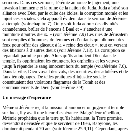
sermons. Dans ces sermons, Jérémie annonce le jugement, une
invasion imminente et la ruine de la nation de Juda. Juda a brisé son
alliance avec Dieu par le culte des idoles, la corruption morale et les
injustices sociales. Cela apparaît évident dans le sermon de Jérémie
au temple (voir chapitre 7). On y voit Juda adorer des divinités
cananéennes, brûler de l’encens à Baal et « s’attacher à une
multitude d’autres dieux. » (voir Jérémie 7.9) Les rues de Jérusalem
sont remplies d’hommes, de femmes et d’enfants qui allument des
feux pour offrir des gâteaux à la « reine des cieux », tout en versant
des libations à d’autres dieux (voir Jérémie 7.18). La corruption se
répandait parmi le peuple. Alors qu’ils adoraient Dieu dans le
temple, ils opprimaient les étrangers, les orphelins et les veuves
jusqu’à répandre le sang innocent hors du temple (voirJérémie 7.6).
Dans la ville, Dieu voyait des vols, des meurtres, des adultères et de
faux témoignages. De telles pratiques d’injustice sociale
constituaient des violations flagrantes de la Torah et des
commandements de Dieu (voir Jérémie 7.9).
Un message d’espérance
Même si Jérémie reçut la mission d’annoncer un jugement terrible
sur Juda, il y avait une lueur d’espérance. Malgré leur rébellion,
Jérémie prophétisa que la terre qu’ils habitaient, la Terre promise,
deviendrait dévastée et que le serviteur de Dieu, Babylone, les
dominerait pendant 70 ans (voir Jérémie 25.9,11). Cependant, après