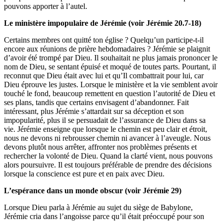
pouvons apporter à l’autel.
Le ministère impopulaire de Jérémie (
voir
Jérémie 20
.
7-18)
Certains membres ont quitté ton église ? Quelqu’un participe-t-il
encore aux réunions de prière hebdomadaires ? Jérémie se plaignit
d’avoir été trompé par Dieu. Il souhaitait ne plus jamais prononcer le
nom de Dieu, se sentant épuisé et moqué de toutes parts. Pourtant, il
reconnut que Dieu était avec lui et qu’Il combattrait pour lui, car
Dieu éprouve les justes. Lorsque le ministère et la vie semblent avoir
touché le fond, beaucoup remettent en question l’autorité de Dieu et
ses plans, tandis que certains envisagent d’abandonner. Fait
intéressant, plus Jérémie s’attardait sur sa déception et son
impopularité, plus il se persuadait de l’assurance de Dieu dans sa
vie. Jérémie enseigne que lorsque le chemin est peu clair et étroit,
nous ne devons ni rebrousser chemin ni avancer à l’aveugle. Nous
devons plutôt nous arrêter, affronter nos problèmes présents et
rechercher la volonté de Dieu. Quand la clarté vient, nous pouvons
alors poursuivre. Il est toujours préférable de prendre des décisions
lorsque la conscience est pure et en paix avec Dieu.
L’espérance dans un monde obscur (
voir
Jérémie 29)
Lorsque Dieu parla à Jérémie au sujet du siège de Babylone,
Jérémie cria dans l’angoisse parce qu’il était préoccupé pour son