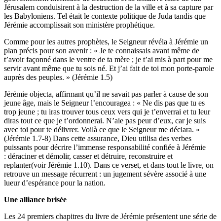
Jérusalem conduisirent à la destruction de la ville et à sa capture par
les Babyloniens. Tel était le contexte politique de Juda tandis que
Jérémie accomplissait son ministère prophétique.
Comme pour les autres prophètes, le Seigneur révéla à Jérémie un
plan précis pour son avenir : « Je te connaissais avant même de
t’avoir façonné dans le ventre de ta mère ; je t’ai mis à part pour me
servir avant même que tu sois né. Et j’ai fait de toi mon porte-parole
auprès des peuples. » (Jérémie 1.5)
Jérémie objecta, affirmant qu’il ne savait pas parler à cause de son
jeune âge, mais le Seigneur l’encouragea : « Ne dis pas que tu es
trop jeune ; tu iras trouver tous ceux vers qui je t’enverrai et tu leur
diras tout ce que je t’ordonnerai. N’aie pas peur d’eux, car je suis
avec toi pour te délivrer. Voilà ce que le Seigneur me déclara. »
(Jérémie 1.7-8) Dans cette assurance, Dieu utilisa des verbes
puissants pour décrire l’immense responsabilité confiée à Jérémie
: déraciner et démolir, casser et détruire, reconstruire et
replanter(voir Jérémie 1.10). Dans ce verset, et dans tout le livre, on
retrouve un message récurrent : un jugement sévère associé à une
lueur d’espérance pour la nation.
Une alliance brisée
Les 24 premiers chapitres du livre de Jérémie présentent une série de