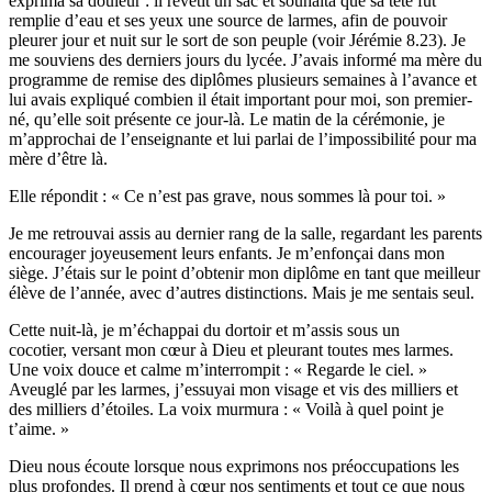
exprima sa douleur : il revêtit un sac et souhaita que sa tête fût
remplie d’eau et ses yeux une source de larmes, afin de pouvoir
pleurer jour et nuit sur le sort de son peuple (voir Jérémie 8.23). Je
me souviens des derniers jours du lycée. J’avais informé ma mère du
programme de remise des diplômes plusieurs semaines à l’avance et
lui avais expliqué combien il était important pour moi, son premier-
né, qu’elle soit présente ce jour-là. Le matin de la cérémonie, je
m’approchai de l’enseignante et lui parlai de l’impossibilité pour ma
mère d’être là.
Elle répondit : « Ce n’est pas grave, nous sommes là pour toi. »
Je me retrouvai assis au dernier rang de la salle, regardant les parents
encourager joyeusement leurs enfants. Je m’enfonçai dans mon
siège. J’étais sur le point d’obtenir mon diplôme en tant que meilleur
élève de l’année, avec d’autres distinctions. Mais je me sentais seul.
Cette nuit-là, je m’échappai du dortoir et m’assis sous un
cocotier, versant mon cœur à Dieu et pleurant toutes mes larmes.
Une voix douce et calme m’interrompit : « Regarde le ciel. »
Aveuglé par les larmes, j’essuyai mon visage et vis des milliers et
des milliers d’étoiles. La voix murmura : « Voilà à quel point je
t’aime. »
Dieu nous écoute lorsque nous exprimons nos préoccupations les
plus profondes. Il prend à cœur nos sentiments et tout ce que nous