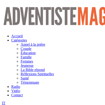
Aller
au
contenu
Accueil
Catégories
Appel à la prière
Couple
Éducation
Famille
Femmes
Jeunesse
La Bible répond
Réflexions Spirituelles
Santé
Témoignage
Radio
Vidéo
Contact
IT