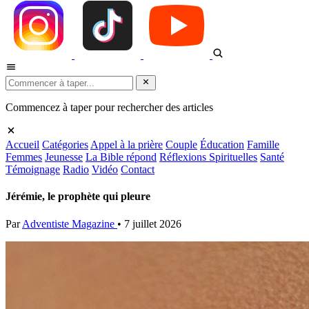
Commencez à taper pour rechercher des articles
Accueil
Catégories
Appel à la prière
Couple
Éducation
Famille
Femmes
Jeunesse
La Bible répond
Réflexions Spirituelles
Santé
Témoignage
Radio
Vidéo
Contact
Jérémie, le prophète qui pleure
Par
Adventiste Magazine
•
7 juillet 2026