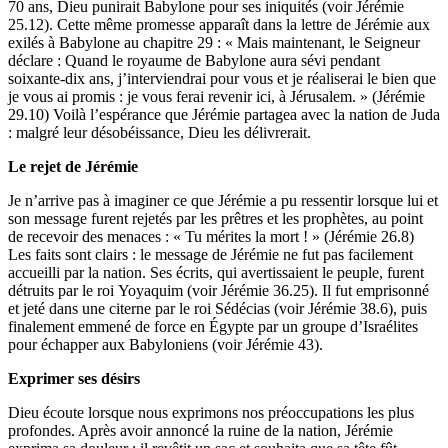
70 ans, Dieu punirait Babylone pour ses iniquités (voir Jérémie
25.12). Cette même promesse apparaît dans la lettre de Jérémie aux
exilés à Babylone au chapitre 29 : « Mais maintenant, le Seigneur
déclare : Quand le royaume de Babylone aura sévi pendant
soixante-dix ans, j’interviendrai pour vous et je réaliserai le bien que
je vous ai promis : je vous ferai revenir ici, à Jérusalem. » (Jérémie
29.10) Voilà l’espérance que Jérémie partagea avec la nation de Juda
: malgré leur désobéissance, Dieu les délivrerait.
Le rejet de Jérémie
Je n’arrive pas à imaginer ce que Jérémie a pu ressentir lorsque lui et
son message furent rejetés par les prêtres et les prophètes, au point
de recevoir des menaces : « Tu mérites la mort ! » (Jérémie 26.8)
Les faits sont clairs : le message de Jérémie ne fut pas facilement
accueilli par la nation. Ses écrits, qui avertissaient le peuple, furent
détruits par le roi Yoyaquim (voir Jérémie 36.25). Il fut emprisonné
et jeté dans une citerne par le roi Sédécias (voir Jérémie 38.6), puis
finalement emmené de force en Égypte par un groupe d’Israélites
pour échapper aux Babyloniens (voir Jérémie 43).
Exprimer ses
désirs
Dieu écoute lorsque nous exprimons nos préoccupations les plus
profondes. Après avoir annoncé la ruine de la nation, Jérémie