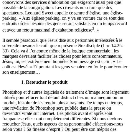
concevrons des services d’adoration qui exigeront aussi peu que
possible de la congrégation. Les croyants ne seront que des
spectateurs. Leonard Sweet appelle ce genre d’église, une église-
parking. « Aux églises-parking, on y va en voiture car ce sont des
endroits où les besoins des gens seront satisfaits en un temps record
3
et avec un retour maximal d’exaltation religieuse
. »
Il semble paradoxal que Jésus dise aux personnes intéressées à le
suivre de mesurer le coût que représente être disciple (Luc 14.25-
33). Cela va à l’encontre même de la logique commerciale ; les
marques devraient faciliter les choses pour leurs consommateurs.
Jésus, lui, est extrêmement honnête. Son message est clair : « Le
coût est élevé. » Et pourtant les gens venaient en foule pour écouter
son enseignement…
Retoucher le produit
Photoshop et d’autres logiciels de traitement d’image sont largement
utilisés pour effacer tout défaut distinct chez un mannequin ou un
produit, histoire de les rendre plus attrayants. De temps en temps,
une révélation de Photoshop sera publiée dans la presse ou
deviendra virale sur Internet. Les photos avant et après sont
frappantes : elles sont complètement différentes. Si nous devions
retoucher Jésus, quels aspects de sa personnalité effacerions-nous
selon vous ? Sa finesse d’esprit ? Ou peut-être son mépris des