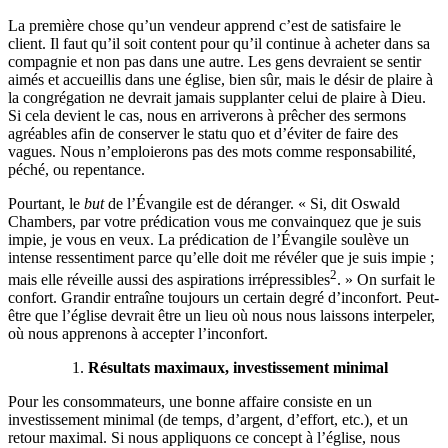
La première chose qu’un vendeur apprend c’est de satisfaire le
client. Il faut qu’il soit content pour qu’il continue à acheter dans sa
compagnie et non pas dans une autre. Les gens devraient se sentir
aimés et accueillis dans une église, bien sûr, mais le désir de plaire à
la congrégation ne devrait jamais supplanter celui de plaire à Dieu.
Si cela devient le cas, nous en arriverons à prêcher des sermons
agréables afin de conserver le statu quo et d’éviter de faire des
vagues. Nous n’emploierons pas des mots comme responsabilité,
péché, ou repentance.
Pourtant, le
but
de l’Évangile est de déranger. « Si, dit Oswald
Chambers, par votre prédication vous me convainquez que je suis
impie, je vous en veux. La prédication de l’Évangile soulève un
intense ressentiment parce qu’elle doit me révéler que je suis impie ;
2
mais elle réveille aussi des aspirations irrépressibles
. » On surfait le
confort. Grandir entraîne toujours un certain degré d’inconfort. Peut-
être que l’église devrait être un lieu où nous nous laissons interpeler,
où nous apprenons à accepter l’inconfort.
Résultats maximaux, investissement minimal
Pour les consommateurs, une bonne affaire consiste en un
investissement minimal (de temps, d’argent, d’effort, etc.), et un
retour maximal. Si nous appliquons ce concept à l’église, nous