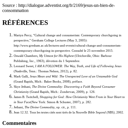
Source : http://dialogue.adventist.org/fr/2169/jesus-un-bien-de-
consommation
RÉFÉRENCES
Martyn Percy, “Cultural change and consumerism: Contemporary churchgoing in
perspective,” Gersham College Lectures (May 3, 2005):
http://www.gresham.ac.uk/lectures-and-events/cultural-change-and-consumerism-
contemporary-churchgoing-in-perspective. Consulté le 25 novembre 2015.
Oswald Chambers,
My Utmost for His Highest
(Ulrichsville, Ohio: Barbour
Publishing, Inc., 1963), dévotion du 1 Septembre.
Leonard Sweet,
I AM A FOLLOWER: The Way, Truth, and Life of Following Jesus
(Nashville, Tenn.: Thomas Nelson, 2012), p. 82.
Mark Galli,
Jesus Mean and Wild: The Unexpected Love of an Untamable God
(Grand Rapids, Mich.: Baker Books, 2008), préface.
Skye Jethani,
The Divine Commodity: Discovering a Faith Beyond Consumer
Christianity
(Grand Rapids, Mich.: Zondervan, 2009), p. 126.
James B. Twitchell,
Shopping for God: How Christianity Went From in Your Heart to
in Your Face
(New York: Simon & Schuster, 2007), p. 282.
Jethani,
The Divine Commodity
, op. cit., p. 111.
Jean 12.32. Tous les textes cités sont tirés de la
Nouvelle Bible Segond (NBS)
, 2002.
Commentaires