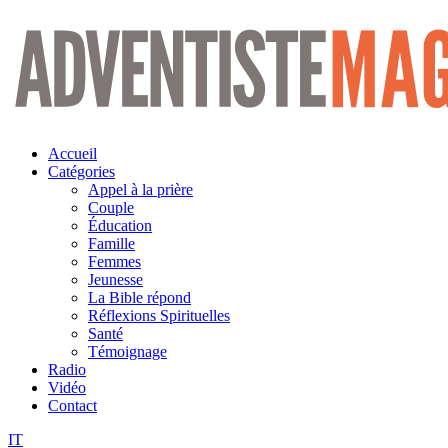
Aller
au
contenu
Accueil
Catégories
Appel à la prière
Couple
Éducation
Famille
Femmes
Jeunesse
La Bible répond
Réflexions Spirituelles
Santé
Témoignage
Radio
Vidéo
Contact
IT