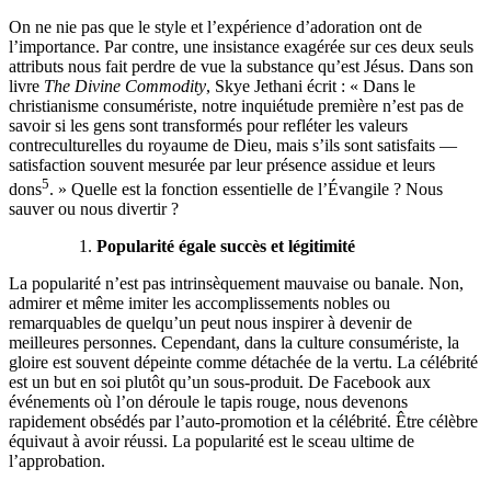
On ne nie pas que le style et l’expérience d’adoration ont de
l’importance. Par contre, une insistance exagérée sur ces deux seuls
attributs nous fait perdre de vue la substance qu’est Jésus. Dans son
livre
The Divine Commodity
, Skye Jethani écrit : « Dans le
christianisme consumériste, notre inquiétude première n’est pas de
savoir si les gens sont transformés pour refléter les valeurs
contreculturelles du royaume de Dieu, mais s’ils sont satisfaits —
satisfaction souvent mesurée par leur présence assidue et leurs
5
dons
. » Quelle est la fonction essentielle de l’Évangile ? Nous
sauver ou nous divertir ?
Popularité égale succès et légitimité
La popularité n’est pas intrinsèquement mauvaise ou banale. Non,
admirer et même imiter les accomplissements nobles ou
remarquables de quelqu’un peut nous inspirer à devenir de
meilleures personnes. Cependant, dans la culture consumériste, la
gloire est souvent dépeinte comme détachée de la vertu. La célébrité
est un but en soi plutôt qu’un sous-produit. De Facebook aux
événements où l’on déroule le tapis rouge, nous devenons
rapidement obsédés par l’auto-promotion et la célébrité. Être célèbre
équivaut à avoir réussi. La popularité est le sceau ultime de
l’approbation.