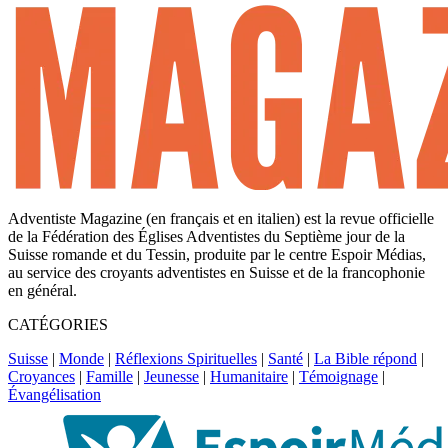
Adventiste Magazine (en français et en italien) est la revue officielle
de la Fédération des Églises Adventistes du Septième jour de la
Suisse romande et du Tessin, produite par le centre Espoir Médias,
au service des croyants adventistes en Suisse et de la francophonie
en général.
CATÉGORIES
Suisse
|
Monde
|
Réflexions Spirituelles
|
Santé
|
La Bible répond
|
Croyances
|
Famille
|
Jeunesse
|
Humanitaire
|
Témoignage
|
Évangélisation