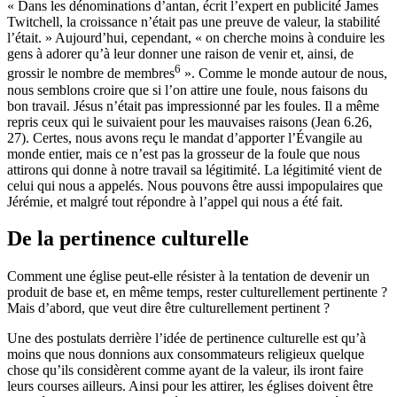
« Dans les dénominations d’antan, écrit l’expert en publicité James
Twitchell, la croissance n’était pas une preuve de valeur, la stabilité
l’était. » Aujourd’hui, cependant, « on cherche moins à conduire les
gens à adorer qu’à leur donner une raison de venir et, ainsi, de
6
grossir le nombre de membres
». Comme le monde autour de nous,
nous semblons croire que si l’on attire une foule, nous faisons du
bon travail. Jésus n’était pas impressionné par les foules. Il a même
repris ceux qui le suivaient pour les mauvaises raisons (Jean 6.26,
27). Certes, nous avons reçu le mandat d’apporter l’Évangile au
monde entier, mais ce n’est pas la grosseur de la foule que nous
attirons qui donne à notre travail sa légitimité. La légitimité vient de
celui qui nous a appelés. Nous pouvons être aussi impopulaires que
Jérémie, et malgré tout répondre à l’appel qui nous a été fait.
De la pertinence culturelle
Comment une église peut-elle résister à la tentation de devenir un
produit de base et, en même temps, rester culturellement pertinente ?
Mais d’abord, que veut dire être culturellement pertinent ?
Une des postulats derrière l’idée de pertinence culturelle est qu’à
moins que nous donnions aux consommateurs religieux quelque
chose qu’ils considèrent comme ayant de la valeur, ils iront faire
leurs courses ailleurs. Ainsi pour les attirer, les églises doivent être