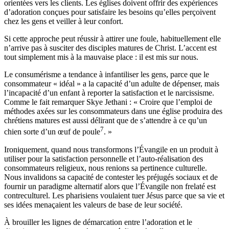
orientées vers les clients. Les églises doivent offrir des expériences
d’adoration conçues pour satisfaire les besoins qu’elles perçoivent
chez les gens et veiller à leur confort.
Si cette approche peut réussir à attirer une foule, habituellement elle
n’arrive pas à susciter des disciples matures de Christ. L’accent est
tout simplement mis à la mauvaise place : il est mis sur nous.
Le consumérisme a tendance à infantiliser les gens, parce que le
consommateur « idéal » a la capacité d’un adulte de dépenser, mais
l’incapacité d’un enfant à reporter la satisfaction et le narcissisme.
Comme le fait remarquer Skye Jethani : « Croire que l’emploi de
méthodes axées sur les consommateurs dans une église produira des
chrétiens matures est aussi délirant que de s’attendre à ce qu’un
7
chien sorte d’un œuf de poule
. »
Ironiquement, quand nous transformons l’Évangile en un produit à
utiliser pour la satisfaction personnelle et l’auto-réalisation des
consommateurs religieux, nous renions sa pertinence culturelle.
Nous invalidons sa capacité de contester les préjugés sociaux et de
fournir un paradigme alternatif alors que l’Évangile non frelaté est
contreculturel. Les pharisiens voulaient tuer Jésus parce que sa vie et
ses idées menaçaient les valeurs de base de leur société.
À brouiller les lignes de démarcation entre l’adoration et le