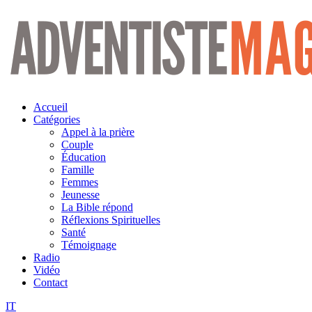
Aller
au
contenu
Accueil
Catégories
Appel à la prière
Couple
Éducation
Famille
Femmes
Jeunesse
La Bible répond
Réflexions Spirituelles
Santé
Témoignage
Radio
Vidéo
Contact
IT