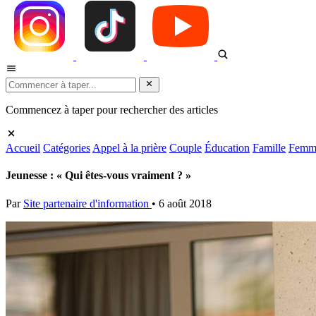
Commencez à taper pour rechercher des articles
Accueil
Catégories
Appel à la prière
Couple
Éducation
Famille
Femm
Jeunesse : « Qui êtes-vous vraiment ? »
Par
Site partenaire d'information
•
6 août 2018