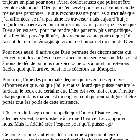
toujours un plan pour nous. Aussi douloureuses que puissent être
certaines situations, Dieu peut s’en servir pour nous façonner en de
meilleures personnes. Je suis reconnaissante pour les difficultés que
j’ai affrontées. Je n’ai pas aimé les traverser, mais aujourd’hui je
regarde en arrière avec un cœur reconnaissant, parce que je sais que
Dieu s’en est servi pour me rendre plus patiente, plus empathique,
plus flexible, plus équilibrée, plus reconnaissante pour ce que j’ai,
faisant de moi un témoignage vivant de l’amour et du soin de Dieu.
Pour nous aussi, il arrive que Dieu permette des circonstances qui
concentrent des années de croissance en une seule saison. Mais c’est
à nous de décider si nous nous accrocherons à lui et lui resterons
fidèles quoi qu’il arrive, ou si nous céderons au désespoir.
Pour moi, l’une des principales leçons qui restent des épreuves
affrontées est que, où que j’aille et aussi lourd que puisse paraître le
fardeau, je peux être certaine que Dieu est avec moi et que l’inviter
chaque jour dans ma vie est un engagement qui rendra dignes d’être
portés tous les poids de cette existence.
L’histoire de Joseph nous rappelle que l’autosuffisance peut,
silencieusement, faire obstacle à ce que Dieu veut accomplir en
nous. Mais la fidélité crée l’espace pour qu’il puisse agir.
Ce jeune homme, autrefois décrit comme « présomptueux et