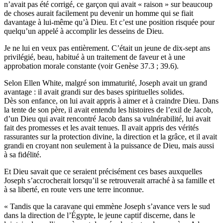
n’avait pas été corrigé, ce garçon qui avait « raison » sur beaucoup
de choses aurait facilement pu devenir un homme qui se fiait
davantage à lui-même qu’à Dieu. Et c’est une position risquée pour
quelqu’un appelé à accomplir les desseins de Dieu.
Je ne lui en veux pas entièrement. C’était un jeune de dix-sept ans
privilégié, beau, habitué à un traitement de faveur et à une
approbation morale constante (voir Genèse 37.3 ; 39.6).
Selon Ellen White, malgré son immaturité, Joseph avait un grand
avantage : il avait grandi sur des bases spirituelles solides.
Dès son enfance, on lui avait appris à aimer et à craindre Dieu. Dans
la tente de son père, il avait entendu les histoires de l’exil de Jacob,
d’un Dieu qui avait rencontré Jacob dans sa vulnérabilité, lui avait
fait des promesses et les avait tenues. Il avait appris des vérités
rassurantes sur la protection divine, la direction et la grâce, et il avait
grandi en croyant non seulement à la puissance de Dieu, mais aussi
à sa fidélité.
Et Dieu savait que ce seraient précisément ces bases auxquelles
Joseph s’accrocherait lorsqu’il se retrouverait arraché à sa famille et
à sa liberté, en route vers une terre inconnue.
« Tandis que la caravane qui emmène Joseph s’avance vers le sud
dans la direction de l’Égypte, le jeune captif discerne, dans le