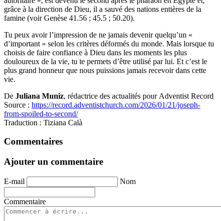
autoritaire », est devenu le second après le pharaon en Égypte et,
grâce à la direction de Dieu, il a sauvé des nations entières de la
famine (voir Genèse 41.56 ; 45.5 ; 50.20).
Tu peux avoir l’impression de ne jamais devenir quelqu’un «
d’important » selon les critères déformés du monde. Mais lorsque tu
choisis de faire confiance à Dieu dans les moments les plus
douloureux de la vie, tu te permets d’être utilisé par lui. Et c’est le
plus grand honneur que nous puissions jamais recevoir dans cette
vie.
De
Juliana Muniz
, rédactrice des actualités pour Adventist Record
Source :
https://record.adventistchurch.com/2026/01/21/joseph-
from-spoiled-to-second/
Traduction
: Tiziana Calà
Commentaires
Ajouter un commentaire
E-mail
Nom
Commentaire