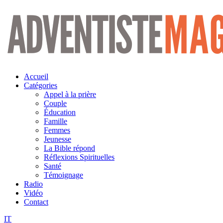
Aller
au
contenu
Accueil
Catégories
Appel à la prière
Couple
Éducation
Famille
Femmes
Jeunesse
La Bible répond
Réflexions Spirituelles
Santé
Témoignage
Radio
Vidéo
Contact
IT