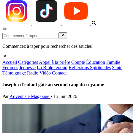
Commencez à taper pour rechercher des articles
Accueil
Catégories
Appel à la prière
Couple
Éducation
Famille
Femmes
Jeunesse
La Bible répond
Réflexions Spirituelles
Santé
Témoignage
Radio
Vidéo
Contact
Joseph : d’enfant gâté au second rang du royaume
Par
Adventiste Magazine
•
15 juin 2026