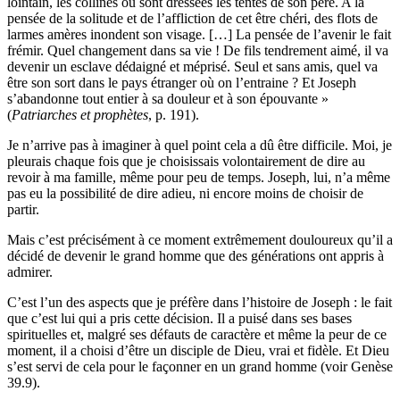
lointain, les collines où sont dressées les tentes de son père. A la
pensée de la solitude et de l’affliction de cet être chéri, des flots de
larmes amères inondent son visage. […] La pensée de l’avenir le fait
frémir. Quel changement dans sa vie ! De fils tendrement aimé, il va
devenir un esclave dédaigné et méprisé. Seul et sans amis, quel va
être son sort dans le pays étranger où on l’entraine ? Et Joseph
s’abandonne tout entier à sa douleur et à son épouvante »
(
Patriarches et prophètes
, p. 191).
Je n’arrive pas à imaginer à quel point cela a dû être difficile. Moi, je
pleurais chaque fois que je choisissais volontairement de dire au
revoir à ma famille, même pour peu de temps. Joseph, lui, n’a même
pas eu la possibilité de dire adieu, ni encore moins de choisir de
partir.
Mais c’est précisément à ce moment extrêmement douloureux qu’il a
décidé de devenir le grand homme que des générations ont appris à
admirer.
C’est l’un des aspects que je préfère dans l’histoire de Joseph : le fait
que c’est lui qui a pris cette décision. Il a puisé dans ses bases
spirituelles et, malgré ses défauts de caractère et même la peur de ce
moment, il a choisi d’être un disciple de Dieu, vrai et fidèle. Et Dieu
s’est servi de cela pour le façonner en un grand homme (voir Genèse
39.9).