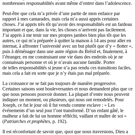
nombreuses responsabilités avant même d’entrer dans l’adolescence.
Peut-être que cela m’a privée d’une partie de mon enfance par
rapport à mes camarades, mais cela m’a aussi appris certaines
choses. J’ai appris très tôt qu’avoir des responsabilités est un fardeau
important et que, dans la vie, les choses n’arrivent pas facilement.
J’ai appris à me tenir sur mes propres jambes bien plus tôt que les
autres, ce qui m’a préparée à quitter la maison à 14 ans pour aller en
internat, à affronter l’université avec un but plutôt que d’y « flotter »,
puis à déménager dans une autre région du Brésil et, finalement, à
l’étranger, en me construisant une vie dans des endroits où je ne
connaissais personne et où je n’avais aucune famille. Porter
de telles responsabilités si jeune n’a pas rendu ces transitions faciles,
mais cela a fait en sorte que je n’y étais pas mal préparée.
La croissance ne se fait pas toujours de manière progressive.
Certaines saisons sont bouleversantes et nous demandent plus que ce
que nous pensons pouvoir donner. La plupart d’entre nous peuvent
indiquer un moment, ou plusieurs, qui nous ont remodelés. Pour
Joseph, ce fut le jour où il fut vendu comme esclave : « Les
événements d’un seul jour l’ont transformé. D’un enfant gâté, le
malheur a fait de lui un homme réfléchi, vaillant et maître de soi »
(
Patriarches et prophètes
, p. 192).
Il est réconfortant de savoir que, quoi que nous traversions, Dieu a