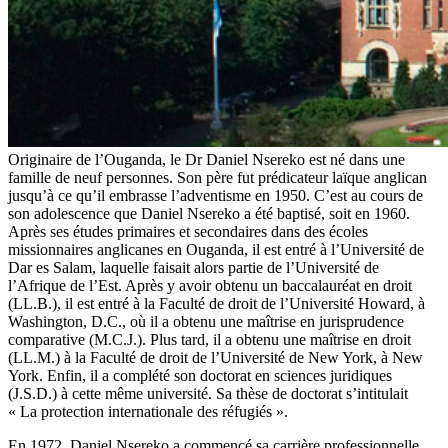
Originaire de l’Ouganda, le Dr Daniel Nsereko est né dans une
famille de neuf personnes. Son père fut prédicateur laïque anglican
jusqu’à ce qu’il embrasse l’adventisme en 1950. C’est au cours de
son adolescence que Daniel Nsereko a été baptisé, soit en 1960.
Après ses études primaires et secondaires dans des écoles
missionnaires anglicanes en Ouganda, il est entré à l’Université de
Dar es Salam, laquelle faisait alors partie de l’Université de
l’Afrique de l’Est. Après y avoir obtenu un baccalauréat en droit
(LL.B.), il est entré à la Faculté de droit de l’Université Howard, à
Washington, D.C., où il a obtenu une maîtrise en jurisprudence
comparative (M.C.J.). Plus tard, il a obtenu une maîtrise en droit
(LL.M.) à la Faculté de droit de l’Université de New York, à New
York. Enfin, il a complété son doctorat en sciences juridiques
(J.S.D.) à cette même université. Sa thèse de doctorat s’intitulait
« La protection internationale des réfugiés ».
En 1972, Daniel Nsereko a commencé sa carrière professionnelle