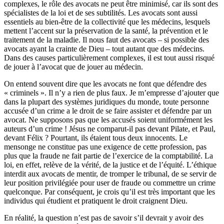
complexes, le rôle des avocats ne peut être minimisé, car ils sont des
spécialistes de la loi et de ses subtilités. Les avocats sont aussi
essentiels au bien-être de la collectivité que les médecins, lesquels
mettent l’accent sur la préservation de la santé, la prévention et le
traitement de la maladie. Il nous faut des avocats – si possible des
avocats ayant la crainte de Dieu – tout autant que des médecins.
Dans des causes particulièrement complexes, il est tout aussi risqué
de jouer à l’avocat que de jouer au médecin.
On entend souvent dire que les avocats ne font que défendre des
« criminels ». Il n’y a rien de plus faux. Je m’empresse d’ajouter que
dans la plupart des systèmes juridiques du monde, toute personne
accusée d’un crime a le droit de se faire assister et défendre par un
avocat. Ne supposons pas que les accusés soient uniformément les
auteurs d’un crime ! Jésus ne comparut-il pas devant Pilate, et Paul,
devant Félix ? Pourtant, ils étaient tous deux innocents. Le
mensonge ne constitue pas une exigence de cette profession, pas
plus que la fraude ne fait partie de l’exercice de la comptabilité. La
loi, en effet, relève de la vérité, de la justice et de l’équité. L’éthique
interdit aux avocats de mentir, de tromper le tribunal, de se servir de
leur position privilégiée pour user de fraude ou commettre un crime
quelconque. Par conséquent, je crois qu’il est très important que les
individus qui étudient et pratiquent le droit craignent Dieu.
En réalité, la question n’est pas de savoir s’il devrait y avoir des