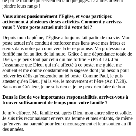
de par le monde qui servent en tant que juges. D’autres doivent
joindre leurs rangs !
Vous aimez passionnément l’Église, et vous participez
activement à plusieurs de ses activités. Comment y arrivez-
vous ? Votre poste actuel nuit-il à votre foi ?
Depuis mon baptême, l’Église a toujours fait partie de ma vie. Mon
poste actuel m’a conduit à renforcer mes liens avec mes fréres et
sœurs dans notre parcours vers la terre promise. Ma profession a
fortifié ma foi au lieu de lui nuire. Grâce à une dépendance totale de
Dieu, « je peux tout par celui qui me fortifie » (Ph 4.13). J’ai
l’assurance que Dieu, qui m’a affecté à ce poste, me guide, me
soutient et me donne constamment la sagesse dont j’ai besoin pour
relever les défis qu’engendre un tel poste. Comme Paul, je puis
attester qu’en Dieu, j’ai la vie, le mouvement et l’être (Ac 17.28).
Sans mon Créateur, je ne suis rien et je ne peux rien faire de bon.
Dans le flot de vos importantes responsabilités, arrivez-vous à
trouver suffisamment de temps pour votre famille ?
Je m’y efforce. Ma famille est, après Dieu, mon ancre sûre et solide.
Je suis très reconnaissant envers ma femme et mes enfants, de même
qu’envers ma parenté pour leur encouragement et leur soutien au fil
des années.