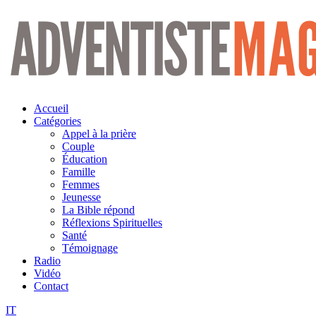
Aller
au
contenu
Accueil
Catégories
Appel à la prière
Couple
Éducation
Famille
Femmes
Jeunesse
La Bible répond
Réflexions Spirituelles
Santé
Témoignage
Radio
Vidéo
Contact
IT