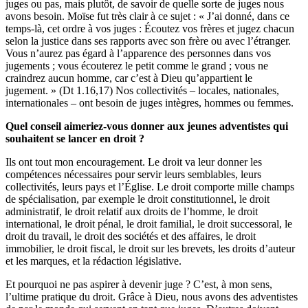
juges ou pas, mais plutôt, de savoir de quelle sorte de juges nous
avons besoin. Moïse fut très clair à ce sujet : « J’ai donné, dans ce
temps-là, cet ordre à vos juges : Écoutez vos frères et jugez chacun
selon la justice dans ses rapports avec son frère ou avec l’étranger.
Vous n’aurez pas égard à l’apparence des personnes dans vos
jugements ; vous écouterez le petit comme le grand ; vous ne
craindrez aucun homme, car c’est à Dieu qu’appartient le
jugement. » (Dt 1.16,17) Nos collectivités – locales, nationales,
internationales – ont besoin de juges intègres, hommes ou femmes.
Quel conseil aimeriez-vous donner aux jeunes adventistes qui
souhaitent se lancer en droit ?
Ils ont tout mon encouragement. Le droit va leur donner les
compétences nécessaires pour servir leurs semblables, leurs
collectivités, leurs pays et l’Église. Le droit comporte mille champs
de spécialisation, par exemple le droit constitutionnel, le droit
administratif, le droit relatif aux droits de l’homme, le droit
international, le droit pénal, le droit familial, le droit successoral, le
droit du travail, le droit des sociétés et des affaires, le droit
immobilier, le droit fiscal, le droit sur les brevets, les droits d’auteur
et les marques, et la rédaction législative.
Et pourquoi ne pas aspirer à devenir juge ? C’est, à mon sens,
l’ultime pratique du droit. Grâce à Dieu, nous avons des adventistes