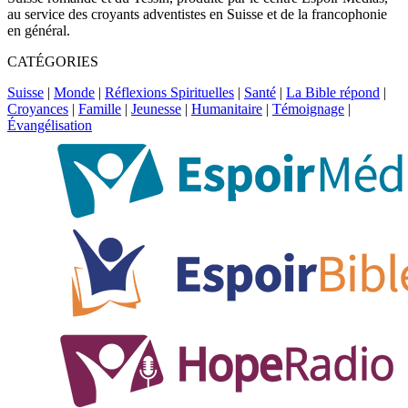
au service des croyants adventistes en Suisse et de la francophonie
en général.
CATÉGORIES
Suisse
|
Monde
|
Réflexions Spirituelles
|
Santé
|
La Bible répond
|
Croyances
|
Famille
|
Jeunesse
|
Humanitaire
|
Témoignage
|
Évangélisation