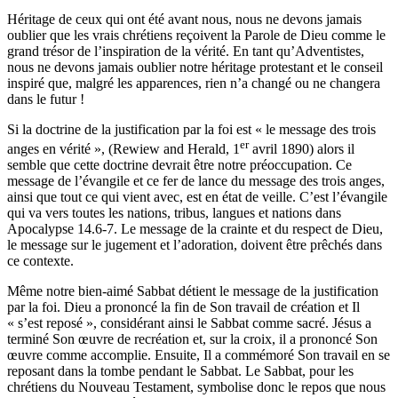
Héritage de ceux qui ont été avant nous, nous ne devons jamais
oublier que les vrais chrétiens reçoivent la Parole de Dieu comme le
grand trésor de l’inspiration de la vérité. En tant qu’Adventistes,
nous ne devons jamais oublier notre héritage protestant et le conseil
inspiré que, malgré les apparences, rien n’a changé ou ne changera
dans le futur !
Si la doctrine de la justification par la foi est « le message des trois
er
anges en vérité », (Rewiew and Herald, 1
avril 1890) alors il
semble que cette doctrine devrait être notre préoccupation. Ce
message de l’évangile et ce fer de lance du message des trois anges,
ainsi que tout ce qui vient avec, est en état de veille. C’est l’évangile
qui va vers toutes les nations, tribus, langues et nations dans
Apocalypse 14.6-7. Le message de la crainte et du respect de Dieu,
le message sur le jugement et l’adoration, doivent être prêchés dans
ce contexte.
Même notre bien-aimé Sabbat détient le message de la justification
par la foi. Dieu a prononcé la fin de Son travail de création et Il
« s’est reposé », considérant ainsi le Sabbat comme sacré. Jésus a
terminé Son œuvre de recréation et, sur la croix, il a prononcé Son
œuvre comme accomplie. Ensuite, Il a commémoré Son travail en se
reposant dans la tombe pendant le Sabbat. Le Sabbat, pour les
chrétiens du Nouveau Testament, symbolise donc le repos que nous