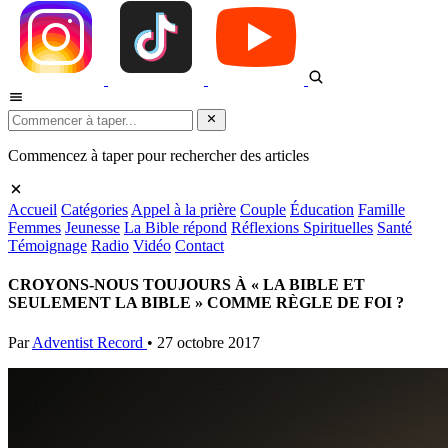
Commencez à taper pour rechercher des articles
Accueil
Catégories
Appel à la prière
Couple
Éducation
Famille
Femmes
Jeunesse
La Bible répond
Réflexions Spirituelles
Santé
Témoignage
Radio
Vidéo
Contact
CROYONS-NOUS TOUJOURS À « LA BIBLE ET
SEULEMENT LA BIBLE » COMME RÈGLE DE FOI ?
Par
Adventist Record
•
27 octobre 2017