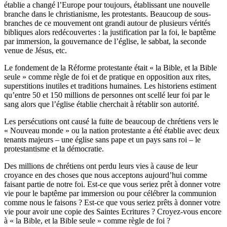
établie a changé l’Europe pour toujours, établissant une nouvelle
branche dans le christianisme, les protestants. Beaucoup de sous-
branches de ce mouvement ont grandi autour de plusieurs vérités
bibliques alors redécouvertes : la justification par la foi, le baptême
par immersion, la gouvernance de l’église, le sabbat, la seconde
venue de Jésus, etc.
Le fondement de la Réforme protestante était « la Bible, et la Bible
seule » comme règle de foi et de pratique en opposition aux rites,
superstitions inutiles et traditions humaines. Les historiens estiment
qu’entre 50 et 150 millions de personnes ont scellé leur foi par le
sang alors que l’église établie cherchait à rétablir son autorité.
Les persécutions ont causé la fuite de beaucoup de chrétiens vers le
« Nouveau monde » ou la nation protestante a été établie avec deux
tenants majeurs – une église sans pape et un pays sans roi – le
protestantisme et la démocratie.
Des millions de chrétiens ont perdu leurs vies à cause de leur
croyance en des choses que nous acceptons aujourd’hui comme
faisant partie de notre foi. Est-ce que vous seriez prêt à donner votre
vie pour le baptême par immersion ou pour célébrer la communion
comme nous le faisons ? Est-ce que vous seriez prêts à donner votre
vie pour avoir une copie des Saintes Ecritures ? Croyez-vous encore
à « la Bible, et la Bible seule » comme règle de foi ?