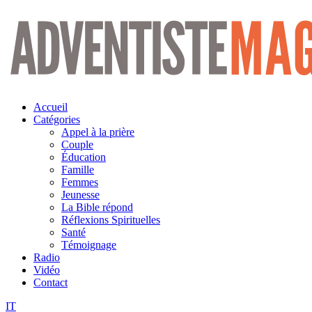
Aller
au
contenu
Accueil
Catégories
Appel à la prière
Couple
Éducation
Famille
Femmes
Jeunesse
La Bible répond
Réflexions Spirituelles
Santé
Témoignage
Radio
Vidéo
Contact
IT