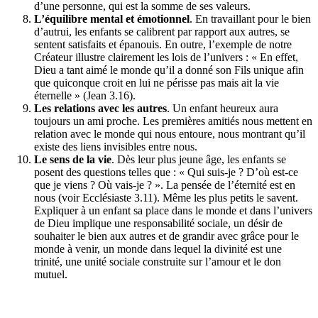
d’une personne, qui est la somme de ses valeurs.
L
’
équilibre mental et émotionnel
. En travaillant pour le bien
d’autrui, les enfants se calibrent par rapport aux autres, se
sentent satisfaits et épanouis. En outre, l’exemple de notre
Créateur illustre clairement les lois de l’univers : « En effet,
Dieu a tant aimé le monde qu’il a donné son Fils unique afin
que quiconque croit en lui ne périsse pas mais ait la vie
éternelle » (Jean 3.16).
Les relations avec les autres
. Un enfant heureux aura
toujours un ami proche. Les premières amitiés nous mettent en
relation avec le monde qui nous entoure, nous montrant qu’il
existe des liens invisibles entre nous.
Le sens de la vie
. Dès leur plus jeune âge, les enfants se
posent des questions telles que : « Qui suis-je ? D’où est-ce
que je viens ? Où vais-je ? ». La pensée de l’éternité est en
nous (voir Ecclésiaste 3.11). Même les plus petits le savent.
Expliquer à un enfant sa place dans le monde et dans l’univers
de Dieu implique une responsabilité sociale, un désir de
souhaiter le bien aux autres et de grandir avec grâce pour le
monde à venir, un monde dans lequel la divinité est une
trinité, une unité sociale construite sur l’amour et le don
mutuel.