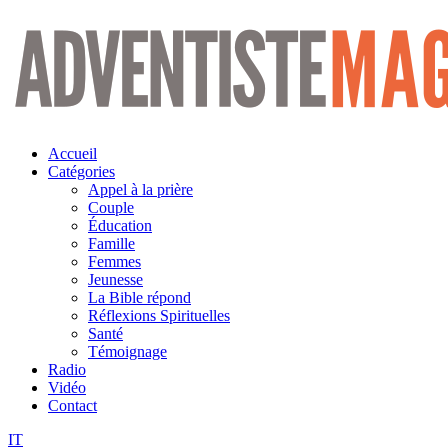
Aller
au
contenu
Accueil
Catégories
Appel à la prière
Couple
Éducation
Famille
Femmes
Jeunesse
La Bible répond
Réflexions Spirituelles
Santé
Témoignage
Radio
Vidéo
Contact
IT