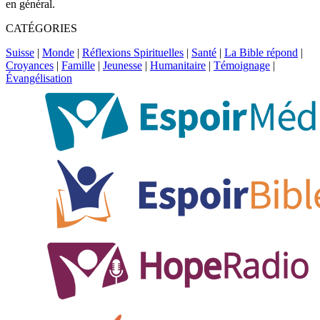
en général.
CATÉGORIES
Suisse
|
Monde
|
Réflexions Spirituelles
|
Santé
|
La Bible répond
|
Croyances
|
Famille
|
Jeunesse
|
Humanitaire
|
Témoignage
|
Évangélisation