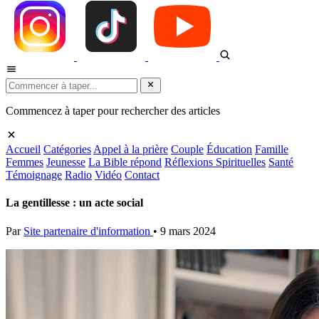
Commencez à taper pour rechercher des articles
Accueil
Catégories
Appel à la prière
Couple
Éducation
Famille
Femmes
Jeunesse
La Bible répond
Réflexions Spirituelles
Santé
Témoignage
Radio
Vidéo
Contact
La gentillesse : un acte social
Par
Site partenaire d'information
•
9 mars 2024