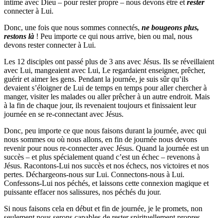
intime avec Dieu – pour rester propre – nous devons être et
rester
connecter à Lui.
Donc, une fois que nous sommes connectés,
ne bougeons plus,
restons là
! Peu importe ce qui nous arrive, bien ou mal, nous
devons rester connecter à Lui.
Les 12 disciples ont passé plus de 3 ans avec Jésus. Ils se réveillaient
avec Lui, mangeaient avec Lui, Le regardaient enseigner, prêcher,
guérir et aimer les gens. Pendant la journée, je suis sûr qu’ils
devaient s’éloigner de Lui de temps en temps pour aller chercher à
manger, visiter les malades ou aller prêcher à un autre endroit. Mais
à la fin de chaque jour, ils revenaient toujours et finissaient leur
journée en se re-connectant avec Jésus.
Donc, peu importe ce que nous faisons durant la journée, avec qui
nous sommes ou où nous allons, en fin de journée nous devons
revenir pour nous re-connecter avec Jésus. Quand la journée est un
succès – et plus spécialement quand c’est un échec – revenons à
Jésus. Racontons-Lui nos succès et nos échecs, nos victoires et nos
pertes. Déchargeons-nous sur Lui. Connectons-nous à Lui.
Confessons-Lui nos péchés, et laissons cette connexion magique et
puissante effacer nos salissures, nos péchés du jour.
Si nous faisons cela en début et fin de journée, je le promets, non
seulement nous serons capables de rester spirituellement propres,