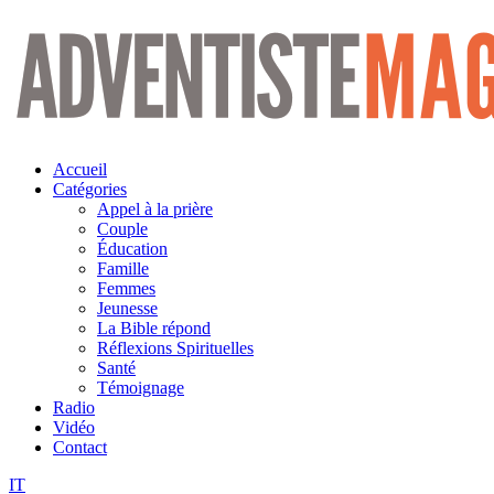
Aller
au
contenu
Accueil
Catégories
Appel à la prière
Couple
Éducation
Famille
Femmes
Jeunesse
La Bible répond
Réflexions Spirituelles
Santé
Témoignage
Radio
Vidéo
Contact
IT