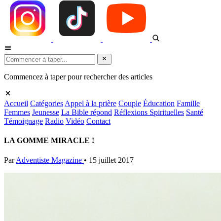
Commencez à taper pour rechercher des articles
Accueil
Catégories
Appel à la prière
Couple
Éducation
Famille
Femmes
Jeunesse
La Bible répond
Réflexions Spirituelles
Santé
Témoignage
Radio
Vidéo
Contact
LA GOMME MIRACLE !
Par
Adventiste Magazine
•
15 juillet 2017