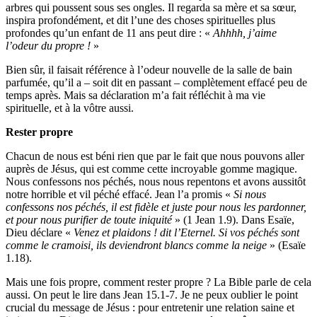
arbres qui poussent sous ses ongles. Il regarda sa mère et sa sœur,
inspira profondément, et dit l’une des choses spirituelles plus
profondes qu’un enfant de 11 ans peut dire : «
Ahhhh, j’aime
l’odeur du propre !
»
Bien sûr, il faisait référence à l’odeur nouvelle de la salle de bain
parfumée, qu’il a – soit dit en passant – complètement effacé peu de
temps après. Mais sa déclaration m’a fait réfléchit à ma vie
spirituelle, et à la vôtre aussi.
Rester propre
Chacun de nous est béni rien que par le fait que nous pouvons aller
auprès de Jésus, qui est comme cette incroyable gomme magique.
Nous confessons nos péchés, nous nous repentons et avons aussitôt
notre horrible et vil péché effacé. Jean l’a promis «
Si nous
confessons nos péchés, il est fidèle et juste pour nous les pardonner,
et pour nous purifier de toute iniquité
» (1 Jean 1.9). Dans Esaïe,
Dieu déclare «
Venez et plaidons ! dit l’Eternel. Si vos péchés sont
comme le cramoisi, ils deviendront blancs comme la neige
» (Esaïe
1.18).
Mais une fois propre, comment rester propre ? La Bible parle de cela
aussi. On peut le lire dans Jean 15.1-7. Je ne peux oublier le point
crucial du message de Jésus : pour entretenir une relation saine et