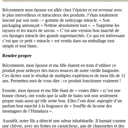
Récemment mon épouse est allée chez l’épicier et est revenue avec
le plus merveilleux et miraculeux des produits. J’étais totalement
fasciné par son nom : « gomme de nettoyage miracle. » Son
packaging annonçait « Nettoie absolument tout ». « Supprime les
rayures et les traces de savon. » C’est une version bon marché de
ces éponges miracle des grands supermarchés. Ce qui est intéressant
c’est que ce petit « miracle » est vendu dans un emballage tout
simple et tout blanc.
Rendre propre
Récemment, mon épouse et ma fille étaient en train d’utiliser ce
produit pour nettoyer des traces tenaces de notre vieille baignoire.
Ces tâches sont le résultat de multiples expériences de mon fils de 11
ans. Permettez-moi de vous dire : ce produit fonctionne vraiment !
Ensuite, mon épouse et ma fille étant de « vraies filles » (c’est une
bonne chose), ont voulu que la salle de bains soit non seulement
propre mais aussi qu’elle sente bon. Elles l’ont donc aspergée d’un
parfum bon marché à la fragrance de « Souffle de licorne des
montagnes de l’Himalaya ».
Aussitôt, notre fils a détecté une odeur inhabituelle. Il humait comme
une chèvre, avec ses bottes en caoutchouc, pas de chaussettes et des