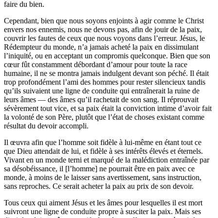
faire du bien.
Cependant, bien que nous soyons enjoints à agir comme le Christ
envers nos ennemis, nous ne devons pas, afin de jouir de la paix,
couvrir les fautes de ceux que nous voyons dans l’erreur. Jésus, le
Rédempteur du monde, n’a jamais acheté la paix en dissimulant
l’iniquité, ou en acceptant un compromis quelconque. Bien que son
cœur fût constamment débordant d’amour pour toute la race
humaine, il ne se montra jamais indulgent devant son péché. Il était
trop profondément l’ami des hommes pour rester silencieux tandis
qu’ils suivaient une ligne de conduite qui entraînerait la ruine de
leurs âmes — des âmes qu’il rachetait de son sang. Il réprouvait
sévèrement tout vice, et sa paix était la conviction intime d’avoir fait
la volonté de son Père, plutôt que l’état de choses existant comme
résultat du devoir accompli.
Il œuvra afin que l’homme soit fidèle à lui-même en étant tout ce
que Dieu attendait de lui, et fidèle à ses intérêts élevés et éternels.
Vivant en un monde terni et marqué de la malédiction entraînée par
sa désobéissance, il [l’homme] ne pourrait être en paix avec ce
monde, à moins de le laisser sans avertissement, sans instruction,
sans reproches. Ce serait acheter la paix au prix de son devoir.
Tous ceux qui aiment Jésus et les âmes pour lesquelles il est mort
suivront une ligne de conduite propre à susciter la paix. Mais ses