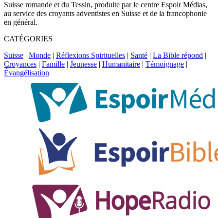
Suisse romande et du Tessin, produite par le centre Espoir Médias,
au service des croyants adventistes en Suisse et de la francophonie
en général.
CATÉGORIES
Suisse
|
Monde
|
Réflexions Spirituelles
|
Santé
|
La Bible répond
|
Croyances
|
Famille
|
Jeunesse
|
Humanitaire
|
Témoignage
|
Évangélisation