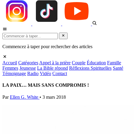
Commencez à taper pour rechercher des articles
Accueil
Catégories
Appel à la prière
Couple
Éducation
Famille
Femmes
Jeunesse
La Bible répond
Réflexions Spirituelles
Santé
Témoignage
Radio
Vidéo
Contact
LA PAIX… MAIS SANS COMPROMIS !
Par
Ellen G. White
•
3 mars 2018