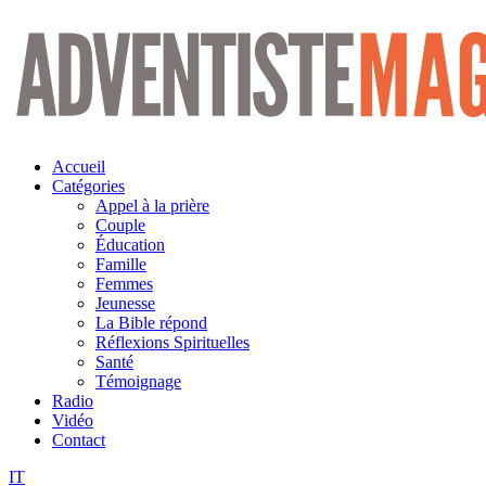
Aller
au
contenu
Accueil
Catégories
Appel à la prière
Couple
Éducation
Famille
Femmes
Jeunesse
La Bible répond
Réflexions Spirituelles
Santé
Témoignage
Radio
Vidéo
Contact
IT