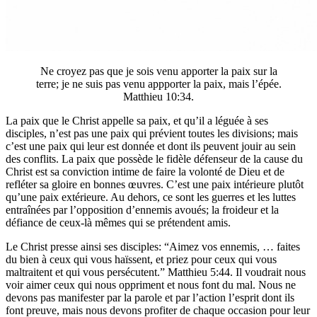
Ne croyez pas que je sois venu apporter la paix sur la
terre; je ne suis pas venu appporter la paix, mais l’épée.
Matthieu 10:34.
La paix que le Christ appelle sa paix, et qu’il a léguée à ses
disciples, n’est pas une paix qui prévient toutes les divisions; mais
c’est une paix qui leur est donnée et dont ils peuvent jouir au sein
des conflits. La paix que possède le fidèle défenseur de la cause du
Christ est sa conviction intime de faire la volonté de Dieu et de
refléter sa gloire en bonnes œuvres. C’est une paix intérieure plutôt
qu’une paix extérieure. Au dehors, ce sont les guerres et les luttes
entraînées par l’opposition d’ennemis avoués; la froideur et la
défiance de ceux-là mêmes qui se prétendent amis.
Le Christ presse ainsi ses disciples: “Aimez vos ennemis, … faites
du bien à ceux qui vous haïssent, et priez pour ceux qui vous
maltraitent et qui vous persécutent.” Matthieu 5:44. Il voudrait nous
voir aimer ceux qui nous oppriment et nous font du mal. Nous ne
devons pas manifester par la parole et par l’action l’esprit dont ils
font preuve, mais nous devons profiter de chaque occasion pour leur