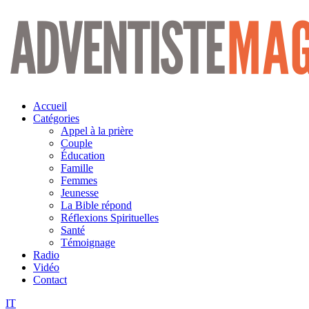
Aller
au
contenu
Accueil
Catégories
Appel à la prière
Couple
Éducation
Famille
Femmes
Jeunesse
La Bible répond
Réflexions Spirituelles
Santé
Témoignage
Radio
Vidéo
Contact
IT