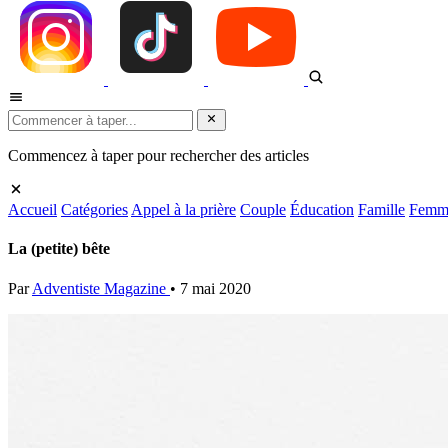
Commencez à taper pour rechercher des articles
Accueil
Catégories
Appel à la prière
Couple
Éducation
Famille
Femm
La (petite) bête
Par
Adventiste Magazine
•
7 mai 2020