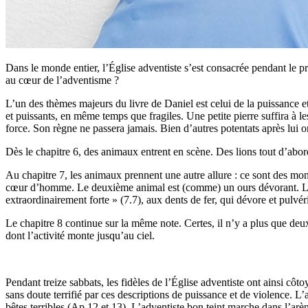
Dans le monde entier, l’Église adventiste s’est consacrée pendant le p
au cœur de l’adventisme ?
L’un des thèmes majeurs du livre de Daniel est celui de la puissance et
et puissants, en même temps que fragiles. Une petite pierre suffira à les
force. Son règne ne passera jamais. Bien d’autres potentats après lui on
Dès le chapitre 6, des animaux entrent en scène. Des lions tout d’abo
Au chapitre 7, les animaux prennent une autre allure : ce sont des mon
cœur d’homme. Le deuxième animal est (comme) un ours dévorant. Le tr
extraordinairement forte » (7.7), aux dents de fer, qui dévore et pulvé
Le chapitre 8 continue sur la même note. Certes, il n’y a plus que deux
dont l’activité monte jusqu’au ciel.
Pendant treize sabbats, les fidèles de l’Église adventiste ont ainsi côt
sans doute terrifié par ces descriptions de puissance et de violence. L
bêtes terribles (Ap 12 et 13). L’adventiste bon teint marche dans l’arèn