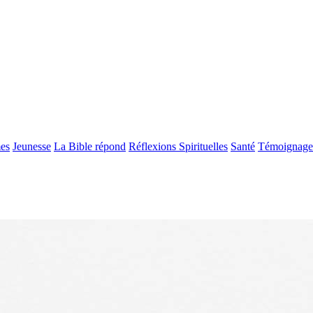
es
Jeunesse
La Bible répond
Réflexions Spirituelles
Santé
Témoignage