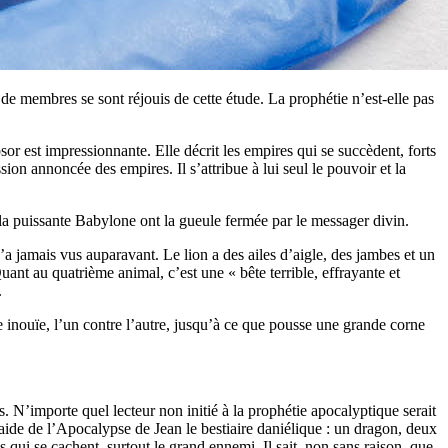
de membres se sont réjouis de cette étude. La prophétie n’est-elle pas
or est impressionnante. Elle décrit les empires qui se succèdent, forts
sion annoncée des empires. Il s’attribue à lui seul le pouvoir et la
la puissante Babylone ont la gueule fermée par le messager divin.
’a jamais vus auparavant. Le lion a des ailes d’aigle, des jambes et un
t au quatrième animal, c’est une « bête terrible, effrayante et
.
e inouïe, l’un contre l’autre, jusqu’à ce que pousse une grande corne
s. N’importe quel lecteur non initié à la prophétie apocalyptique serait
l’aide de l’Apocalypse de Jean le bestiaire daniélique : un dragon, deux
s qui se cachent, surtout le grand ennemi. Il sait, non sans raison, que