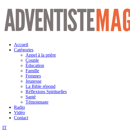
Aller
au
contenu
Accueil
Catégories
Appel à la prière
Couple
Éducation
Famille
Femmes
Jeunesse
La Bible répond
Réflexions Spirituelles
Santé
Témoignage
Radio
Vidéo
Contact
IT