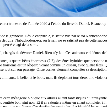
remier trimestre de l’année 2020 à l’étude du livre de Daniel. Beaucoup 
 de la grandeur. Dès le chapitre 2, la statue vue par le roi Nabuchodonos
 détruire. Nabuchodonosor, on le sait, ne se satisfait pas de cette succes
t pensé et agi de la sorte.
rd, chargés de dévorer Daniel. Rien n’y fait. Ces animaux emblèmes de 
stres, « quatre bêtes énormes » (7.3), des êtres hybrides que personne n
oisième est un léopard volant comme un oiseau, avec quatre têtes. Quan
rise tout sur son passage. Onze cornes viennent compléter sa description
 animaux, le bélier et le bouc, mais ils déploient tous deux une violenc
oyé cette ménagerie biblique aux allures autant fantastiques qu’effrayante
’adventiste bon teint non. Et il en rajoutera même en allant compléter à 
e en toute confiance. Car derrière les symboles, il a identifié les ennemi