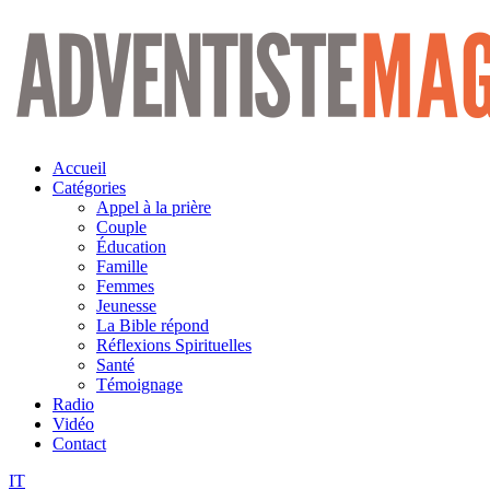
Aller
au
contenu
Accueil
Catégories
Appel à la prière
Couple
Éducation
Famille
Femmes
Jeunesse
La Bible répond
Réflexions Spirituelles
Santé
Témoignage
Radio
Vidéo
Contact
IT