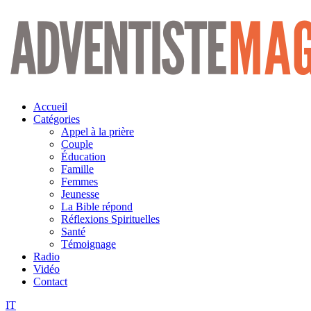
Aller
au
contenu
Accueil
Catégories
Appel à la prière
Couple
Éducation
Famille
Femmes
Jeunesse
La Bible répond
Réflexions Spirituelles
Santé
Témoignage
Radio
Vidéo
Contact
IT