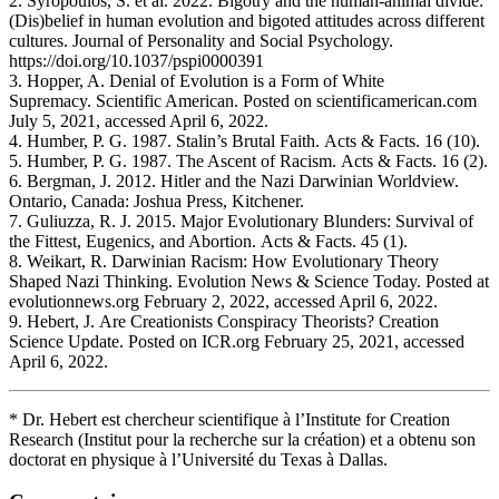
2. Syropoulos, S. et al. 2022. Bigotry and the human-animal divide:
(Dis)belief in human evolution and bigoted attitudes across different
cultures. Journal of Personality and Social Psychology.
https://doi.org/10.1037/pspi0000391
3. Hopper, A. Denial of Evolution is a Form of White
Supremacy. Scientific American. Posted on scientificamerican.com
July 5, 2021, accessed April 6, 2022.
4. Humber, P. G. 1987. Stalin’s Brutal Faith. Acts & Facts. 16 (10).
5. Humber, P. G. 1987. The Ascent of Racism. Acts & Facts. 16 (2).
6. Bergman, J. 2012. Hitler and the Nazi Darwinian Worldview.
Ontario, Canada: Joshua Press, Kitchener.
7. Guliuzza, R. J. 2015. Major Evolutionary Blunders: Survival of
the Fittest, Eugenics, and Abortion. Acts & Facts. 45 (1).
8. Weikart, R. Darwinian Racism: How Evolutionary Theory
Shaped Nazi Thinking. Evolution News & Science Today. Posted at
evolutionnews.org February 2, 2022, accessed April 6, 2022.
9. Hebert, J. Are Creationists Conspiracy Theorists? Creation
Science Update. Posted on ICR.org February 25, 2021, accessed
April 6, 2022.
* Dr. Hebert est chercheur scientifique à l’Institute for Creation
Research (Institut pour la recherche sur la création) et a obtenu son
doctorat en physique à l’Université du Texas à Dallas.