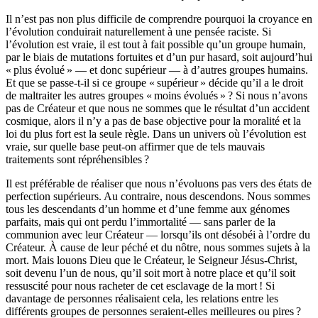
Il n’est pas non plus difficile de comprendre pourquoi la croyance en
l’évolution conduirait naturellement à une pensée raciste. Si
l’évolution est vraie, il est tout à fait possible qu’un groupe humain,
par le biais de mutations fortuites et d’un pur hasard, soit aujourd’hui
« plus évolué » — et donc supérieur — à d’autres groupes humains.
Et que se passe-t-il si ce groupe « supérieur » décide qu’il a le droit
de maltraiter les autres groupes « moins évolués » ? Si nous n’avons
pas de Créateur et que nous ne sommes que le résultat d’un accident
cosmique, alors il n’y a pas de base objective pour la moralité et la
loi du plus fort est la seule règle. Dans un univers où l’évolution est
vraie, sur quelle base peut-on affirmer que de tels mauvais
traitements sont répréhensibles ?
Il est préférable de réaliser que nous n’évoluons pas vers des états de
perfection supérieurs. Au contraire, nous descendons. Nous sommes
tous les descendants d’un homme et d’une femme aux génomes
parfaits, mais qui ont perdu l’immortalité — sans parler de la
communion avec leur Créateur — lorsqu’ils ont désobéi à l’ordre du
Créateur. À cause de leur péché et du nôtre, nous sommes sujets à la
mort. Mais louons Dieu que le Créateur, le Seigneur Jésus-Christ,
soit devenu l’un de nous, qu’il soit mort à notre place et qu’il soit
ressuscité pour nous racheter de cet esclavage de la mort ! Si
davantage de personnes réalisaient cela, les relations entre les
différents groupes de personnes seraient-elles meilleures ou pires ?