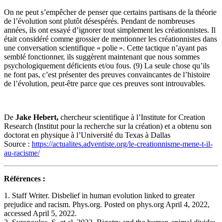
On ne peut s’empêcher de penser que certains partisans de la théorie
de l’évolution sont plutôt désespérés. Pendant de nombreuses
années, ils ont essayé d’ignorer tout simplement les créationnistes. Il
était considéré comme grossier de mentionner les créationnistes dans
une conversation scientifique « polie ». Cette tactique n’ayant pas
semblé fonctionner, ils suggèrent maintenant que nous sommes
psychologiquement déficients et/ou fous. (9) La seule chose qu’ils
ne font pas, c’est présenter des preuves convaincantes de l’histoire
de l’évolution, peut-être parce que ces preuves sont introuvables.
De
Jake Hebert,
chercheur scientifique à l’Institute for Creation
Research (Institut pour la recherche sur la création) et a obtenu son
doctorat en physique à l’Université du Texas à Dallas
Source :
https://actualites.adventiste.org/le-creationnisme-mene-t-il-
au-racisme/
Références :
1. Staff Writer. Disbelief in human evolution linked to greater
prejudice and racism. Phys.org. Posted on phys.org April 4, 2022,
accessed April 5, 2022.