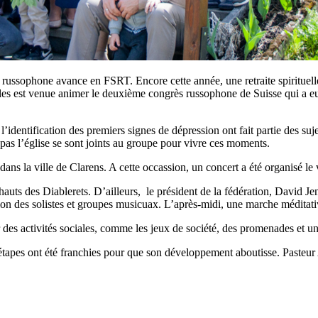
e russophone avance en FSRT. Encore cette année, une retraite spirituel
liales est venue animer le deuxième congrès russophone de Suisse qui a eu
et l’identification des premiers signes de dépression ont fait partie des 
 pas l’église se sont joints au groupe pour vivre ces moments.
s la ville de Clarens. A cette occassion, un concert a été organisé le ve
s hauts des Diablerets. D’ailleurs, le président de la fédération, David 
tion des solistes et groupes musicuax. L’après-midi, une marche méditativ
 des activités sociales, comme les jeux de société, des promenades et u
tapes ont été franchies pour que son développement aboutisse. Pasteur 