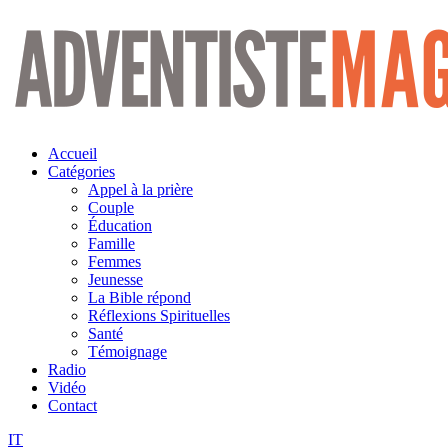
Aller
au
contenu
Accueil
Catégories
Appel à la prière
Couple
Éducation
Famille
Femmes
Jeunesse
La Bible répond
Réflexions Spirituelles
Santé
Témoignage
Radio
Vidéo
Contact
IT