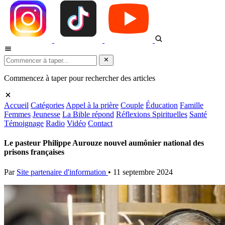
Commencez à taper pour rechercher des articles
Accueil
Catégories
Appel à la prière
Couple
Éducation
Famille
Femmes
Jeunesse
La Bible répond
Réflexions Spirituelles
Santé
Témoignage
Radio
Vidéo
Contact
Le pasteur Philippe Aurouze nouvel aumônier national des
prisons françaises
Par
Site partenaire d'information
•
11 septembre 2024