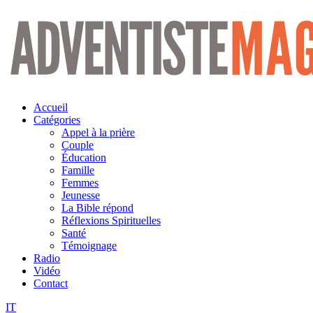
Aller
au
contenu
Accueil
Catégories
Appel à la prière
Couple
Éducation
Famille
Femmes
Jeunesse
La Bible répond
Réflexions Spirituelles
Santé
Témoignage
Radio
Vidéo
Contact
IT