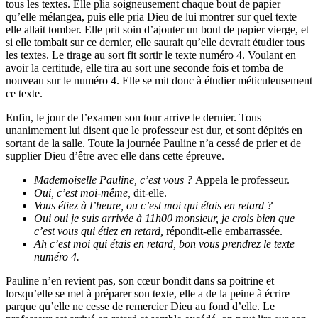
tous les textes. Elle plia soigneusement chaque bout de papier
qu’elle mélangea, puis elle pria Dieu de lui montrer sur quel texte
elle allait tomber. Elle prit soin d’ajouter un bout de papier vierge, et
si elle tombait sur ce dernier, elle saurait qu’elle devrait étudier tous
les textes. Le tirage au sort fit sortir le texte numéro 4. Voulant en
avoir la certitude, elle tira au sort une seconde fois et tomba de
nouveau sur le numéro 4. Elle se mit donc à étudier méticuleusement
ce texte.
Enfin, le jour de l’examen son tour arrive le dernier. Tous
unanimement lui disent que le professeur est dur, et sont dépités en
sortant de la salle. Toute la journée Pauline n’a cessé de prier et de
supplier Dieu d’être avec elle dans cette épreuve.
Mademoiselle Pauline, c’est vous ?
Appela le professeur.
Oui, c’est moi-même,
dit-elle.
Vous étiez à l’heure, ou c’est moi qui étais en retard ?
Oui oui je suis arrivée à 11h00 monsieur, je crois bien que
c’est vous qui étiez en retard,
répondit-elle embarrassée.
Ah c’est moi qui étais en retard, bon vous prendrez le texte
numéro 4.
Pauline n’en revient pas, son cœur bondit dans sa poitrine et
lorsqu’elle se met à préparer son texte, elle a de la peine à écrire
parque qu’elle ne cesse de remercier Dieu au fond d’elle. Le