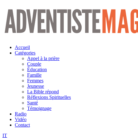
Aller
au
contenu
Accueil
Catégories
Appel à la prière
Couple
Éducation
Famille
Femmes
Jeunesse
La Bible répond
Réflexions Spirituelles
Santé
Témoignage
Radio
Vidéo
Contact
IT