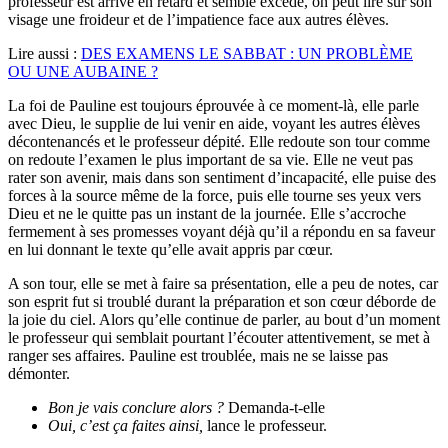
professeur est arrivé en retard et semble excédé, on peut lire sur son
visage une froideur et de l’impatience face aux autres élèves.
Lire aussi :
DES EXAMENS LE SABBAT : UN PROBLÈME
OU UNE AUBAINE ?
La foi de Pauline est toujours éprouvée à ce moment-là, elle parle
avec Dieu, le supplie de lui venir en aide, voyant les autres élèves
décontenancés et le professeur dépité. Elle redoute son tour comme
on redoute l’examen le plus important de sa vie. Elle ne veut pas
rater son avenir, mais dans son sentiment d’incapacité, elle puise des
forces à la source même de la force, puis elle tourne ses yeux vers
Dieu et ne le quitte pas un instant de la journée. Elle s’accroche
fermement à ses promesses voyant déjà qu’il a répondu en sa faveur
en lui donnant le texte qu’elle avait appris par cœur.
A son tour, elle se met à faire sa présentation, elle a peu de notes, car
son esprit fut si troublé durant la préparation et son cœur déborde de
la joie du ciel. Alors qu’elle continue de parler, au bout d’un moment
le professeur qui semblait pourtant l’écouter attentivement, se met à
ranger ses affaires. Pauline est troublée, mais ne se laisse pas
démonter.
Bon je vais conclure alors ?
Demanda-t-elle
Oui, c’est ça faites ainsi,
lance le professeur.