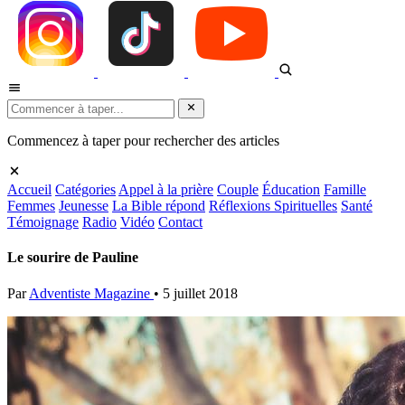
Commencez à taper pour rechercher des articles
Accueil
Catégories
Appel à la prière
Couple
Éducation
Famille
Femmes
Jeunesse
La Bible répond
Réflexions Spirituelles
Santé
Témoignage
Radio
Vidéo
Contact
Le sourire de Pauline
Par
Adventiste Magazine
•
5 juillet 2018