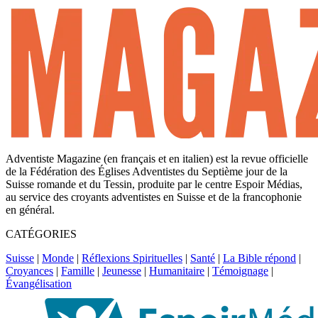
Adventiste Magazine (en français et en italien) est la revue officielle
de la Fédération des Églises Adventistes du Septième jour de la
Suisse romande et du Tessin, produite par le centre Espoir Médias,
au service des croyants adventistes en Suisse et de la francophonie
en général.
CATÉGORIES
Suisse
|
Monde
|
Réflexions Spirituelles
|
Santé
|
La Bible répond
|
Croyances
|
Famille
|
Jeunesse
|
Humanitaire
|
Témoignage
|
Évangélisation