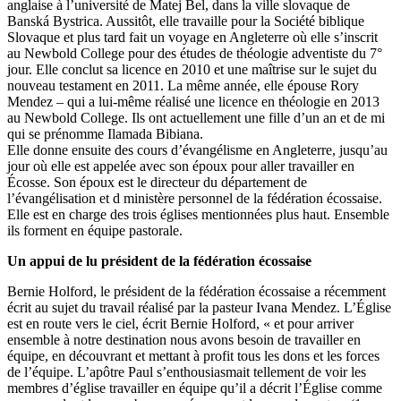
anglaise à l’université de Matej Bel, dans la ville slovaque de
Banská Bystrica. Aussitôt, elle travaille pour la Société biblique
Slovaque et plus tard fait un voyage en Angleterre où elle s’inscrit
au Newbold College pour des études de théologie adventiste du 7°
jour. Elle conclut sa licence en 2010 et une maîtrise sur le sujet du
nouveau testament en 2011. La même année, elle épouse Rory
Mendez – qui a lui-même réalisé une licence en théologie en 2013
au Newbold College. Ils ont actuellement une fille d’un an et de mi
qui se prénomme Ilamada Bibiana.
Elle donne ensuite des cours d’évangélisme en Angleterre, jusqu’au
jour où elle est appelée avec son époux pour aller travailler en
Écosse. Son époux est le directeur du département de
l’évangélisation et d ministère personnel de la fédération écossaise.
Elle est en charge des trois églises mentionnées plus haut. Ensemble
ils forment en équipe pastorale.
Un appui de lu président de la fédération écossaise
Bernie Holford, le président de la fédération écossaise a récemment
écrit au sujet du travail réalisé par la pasteur Ivana Mendez. L’Église
est en route vers le ciel, écrit Bernie Holford, « et pour arriver
ensemble à notre destination nous avons besoin de travailler en
équipe, en découvrant et mettant à profit tous les dons et les forces
de l’équipe. L’apôtre Paul s’enthousiasmait tellement de voir les
membres d’église travailler en équipe qu’il a décrit l’Église comme