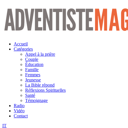
Aller
au
contenu
Accueil
Catégories
Appel à la prière
Couple
Éducation
Famille
Femmes
Jeunesse
La Bible répond
Réflexions Spirituelles
Santé
Témoignage
Radio
Vidéo
Contact
IT