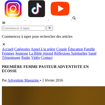
Commencez à taper pour rechercher des articles
Accueil
Catégories
Appel à la prière
Couple
Éducation
Famille
Femmes
Jeunesse
La Bible répond
Réflexions Spirituelles
Santé
Témoignage
Radio
Vidéo
Contact
PREMIÈRE FEMME PASTEUR ADVENTISTE EN
ÉCOSSE
Par
Adventiste Magazine
•
1 février 2016