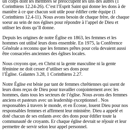
un corps dont les membres se préoccupent les uns des autres (1
Corinthiens 12.24-26). C’est l’Esprit Saint qui donne les dons à de
manière à ce que chacun soit utile pour édifier cette équipe (1
Corinthiens 12.4-11). Nous avons besoin de chaque frère, de chaque
soeur au sein de nos églises pour répondre à l’appel de Dieu et
utiliser les dons qu’Il donne.
Depuis les origines de notre Église en 1863, les femmes et les
hommes ont utilisé leurs dons ensemble. En 1975, la Conférence
Générale a reconnu que les femmes prêtes pour cela devaient aussi
être consacrées anciennes des églises locales.
Nous croyons que, en Christ ni la gente masculine ni la gente
féminine ne doit cesser d’utiliser ses dons pour
l’Église. Galantes 3.28, 1 Corinthiens 2.27.
Notre Église est bénie par tant de femmes chrétiennes qui usent de
leurs dons reçus de Dieu pour travailler conjointement avec les
hommes, dans tous les secteurs de l’église. Nous avons des femmes
anciens et pasteurs avec un leadership exceptionnel . Nos
responsables à travers le monde, et en Écosse, louent Dieu pour nos
responsables femmes et affirment leur ministère. Dieu a appelé et
doté chacun de ses enfants avec des dons pour édifier toute la
communauté de croyants. Er chaque église devrait se réjouir et leur
permettre de servir selon leur appel personnel.