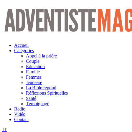
Aller
au
contenu
Accueil
Catégories
Appel à la prière
Couple
Éducation
Famille
Femmes
Jeunesse
La Bible répond
Réflexions Spirituelles
Santé
Témoignage
Radio
Vidéo
Contact
IT