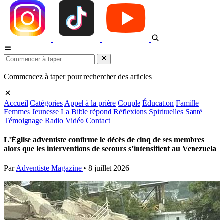
Commencez à taper pour rechercher des articles
Accueil
Catégories
Appel à la prière
Couple
Éducation
Famille
Femmes
Jeunesse
La Bible répond
Réflexions Spirituelles
Santé
Témoignage
Radio
Vidéo
Contact
L’Église adventiste confirme le décès de cinq de ses membres
alors que les interventions de secours s’intensifient au Venezuela
Par
Adventiste Magazine
•
8 juillet 2026