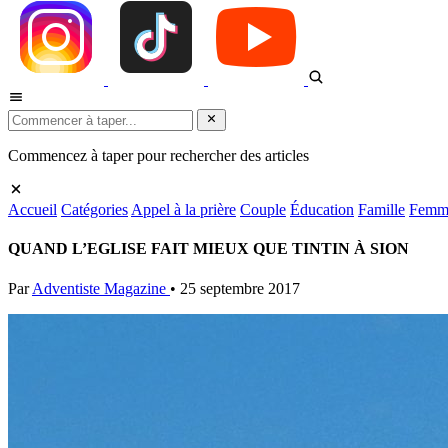
Commencez à taper pour rechercher des articles
Accueil
Catégories
Appel à la prière
Couple
Éducation
Famille
Femm
QUAND L’EGLISE FAIT MIEUX QUE TINTIN À SION
Par
Adventiste Magazine
•
25 septembre 2017