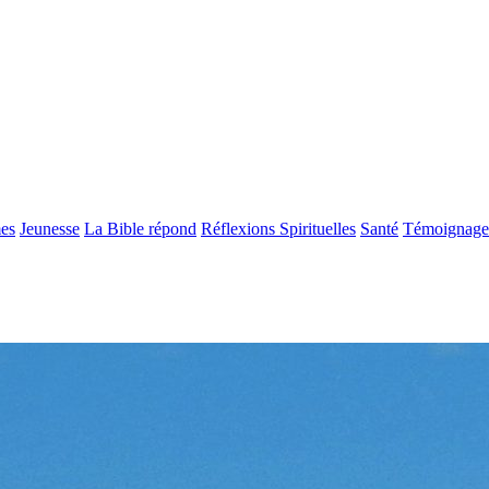
es
Jeunesse
La Bible répond
Réflexions Spirituelles
Santé
Témoignage