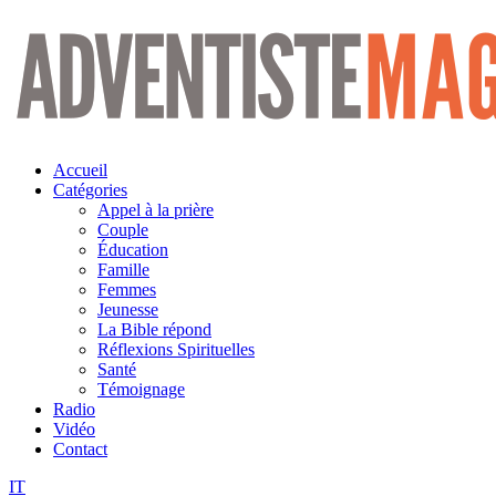
Aller
au
contenu
Accueil
Catégories
Appel à la prière
Couple
Éducation
Famille
Femmes
Jeunesse
La Bible répond
Réflexions Spirituelles
Santé
Témoignage
Radio
Vidéo
Contact
IT