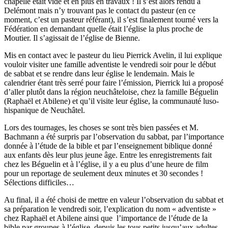
chapelle était vide et en plus en travaux ! Il s’est alors rendu à
Delémont mais n’y trouvant pas le contact du pasteur (en ce
moment, c’est un pasteur référant), il s’est finalement tourné vers la
Fédération en demandant quelle était l’église la plus proche de
Moutier. Il s’agissait de l’église de Bienne.
Mis en contact avec le pasteur du lieu Pierrick Avelin, il lui explique
vouloir visiter une famille adventiste le vendredi soir pour le début
de sabbat et se rendre dans leur église le lendemain. Mais le
calendrier étant très serré pour faire l’émission, Pierrick lui a proposé
d’aller plutôt dans la région neuchâteloise, chez la famille Béguelin
(Raphaël et Abilene) et qu’il visite leur église, la communauté luso-
hispanique de Neuchâtel.
Lors des tournages, les choses se sont très bien passées et M.
Bachmann a été surpris par l’observation du sabbat, par l’importance
donnée à l’étude de la bible et par l’enseignement biblique donné
aux enfants dès leur plus jeune âge. Entre les enregistrements fait
chez les Béguelin et à l’église, il y a eu plus d’une heure de film
pour un reportage de seulement deux minutes et 30 secondes !
Sélections difficiles…
Au final, il a été choisi de mettre en valeur l’observation du sabbat et
sa préparation le vendredi soir, l’explication du nom « adventiste »
chez Raphaël et Abilene ainsi que l’importance de l’étude de la
bible par groupes à l’église, depuis les tous petits jusqu’aux adultes.