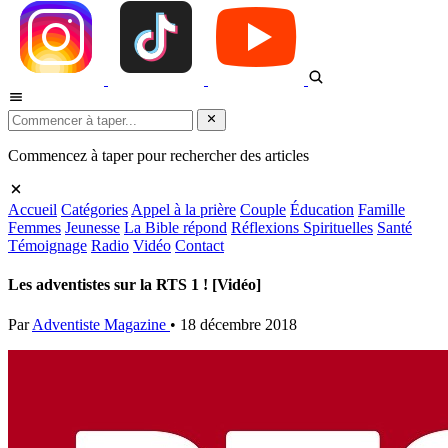
Commencez à taper pour rechercher des articles
Accueil
Catégories
Appel à la prière
Couple
Éducation
Famille
Femmes
Jeunesse
La Bible répond
Réflexions Spirituelles
Santé
Témoignage
Radio
Vidéo
Contact
Les adventistes sur la RTS 1 ! [Vidéo]
Par
Adventiste Magazine
•
18 décembre 2018