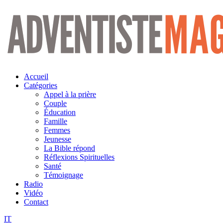
Aller
au
contenu
Accueil
Catégories
Appel à la prière
Couple
Éducation
Famille
Femmes
Jeunesse
La Bible répond
Réflexions Spirituelles
Santé
Témoignage
Radio
Vidéo
Contact
IT