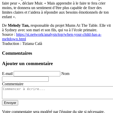
faire peur », déclare Muir. « Mais apprendre à le faire te fera crier
moins, te donnera un sentiment d’être plus capable de fixer des
limites claires et t’aidera à répondre aux besoins émotionnels de ton
enfant ».
De
Melody Tan,
responsable du projet Mums At The Table. Elle vit
à Sydney avec son mari et son fils, qui va à l’école primaire.
Source :
https://st.network/analysis/top/when-your-child-has-a-
meltdown.html
Traduction
: Tiziana Calà
Commentaires
Ajouter un commentaire
E-mail
Nom
Commentaire
Envoyer
Votre commentaire sera modéré par l'équipe du site si nécessaire.