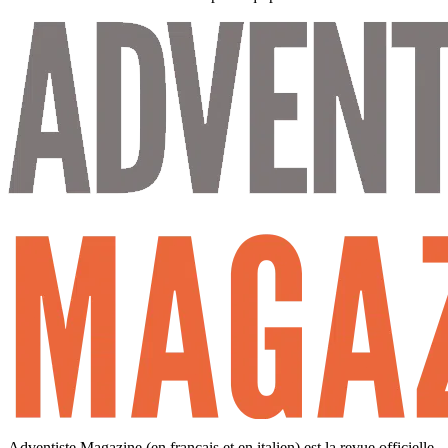
Adventiste Magazine (en français et en italien) est la revue officielle