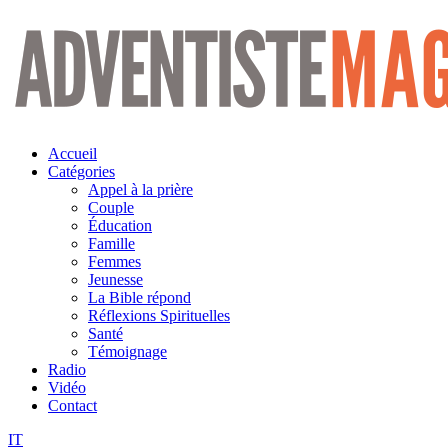
Aller
au
contenu
Accueil
Catégories
Appel à la prière
Couple
Éducation
Famille
Femmes
Jeunesse
La Bible répond
Réflexions Spirituelles
Santé
Témoignage
Radio
Vidéo
Contact
IT