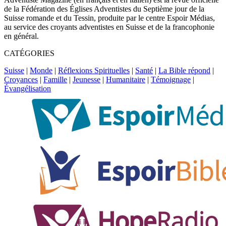
de la Fédération des Églises Adventistes du Septième jour de la
Suisse romande et du Tessin, produite par le centre Espoir Médias,
au service des croyants adventistes en Suisse et de la francophonie
en général.
CATÉGORIES
Suisse
|
Monde
|
Réflexions Spirituelles
|
Santé
|
La Bible répond
|
Croyances
|
Famille
|
Jeunesse
|
Humanitaire
|
Témoignage
|
Évangélisation