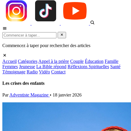
Commencez à taper pour rechercher des articles
Accueil
Catégories
Appel à la prière
Couple
Éducation
Famille
Femmes
Jeunesse
La Bible répond
Réflexions Spirituelles
Santé
Témoignage
Radio
Vidéo
Contact
Les crises des enfants
Par
Adventiste Magazine
•
18 janvier 2026