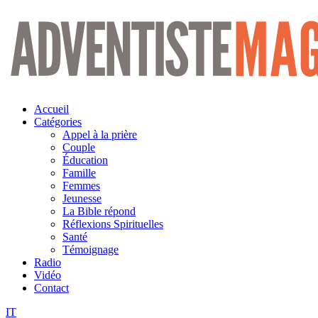
Aller
au
contenu
Accueil
Catégories
Appel à la prière
Couple
Éducation
Famille
Femmes
Jeunesse
La Bible répond
Réflexions Spirituelles
Santé
Témoignage
Radio
Vidéo
Contact
IT