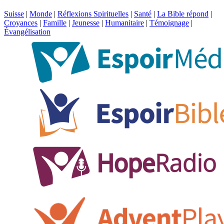
Suisse
|
Monde
|
Réflexions Spirituelles
|
Santé
|
La Bible répond
|
Croyances
|
Famille
|
Jeunesse
|
Humanitaire
|
Témoignage
|
Évangélisation