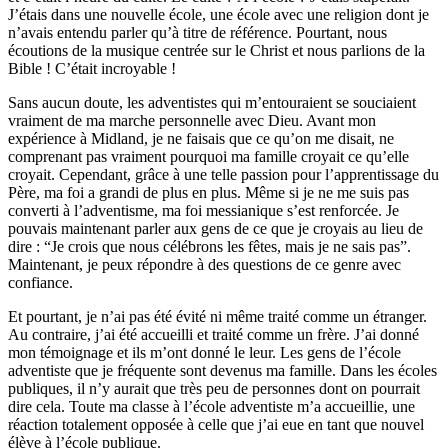
J’étais dans une nouvelle école, une école avec une religion dont je
n’avais entendu parler qu’à titre de référence. Pourtant, nous
écoutions de la musique centrée sur le Christ et nous parlions de la
Bible ! C’était incroyable !
Sans aucun doute, les adventistes qui m’entouraient se souciaient
vraiment de ma marche personnelle avec Dieu. Avant mon
expérience à Midland, je ne faisais que ce qu’on me disait, ne
comprenant pas vraiment pourquoi ma famille croyait ce qu’elle
croyait. Cependant, grâce à une telle passion pour l’apprentissage du
Père, ma foi a grandi de plus en plus. Même si je ne me suis pas
converti à l’adventisme, ma foi messianique s’est renforcée. Je
pouvais maintenant parler aux gens de ce que je croyais au lieu de
dire : “Je crois que nous célébrons les fêtes, mais je ne sais pas”.
Maintenant, je peux répondre à des questions de ce genre avec
confiance.
Et pourtant, je n’ai pas été évité ni même traité comme un étranger.
Au contraire, j’ai été accueilli et traité comme un frère. J’ai donné
mon témoignage et ils m’ont donné le leur. Les gens de l’école
adventiste que je fréquente sont devenus ma famille. Dans les écoles
publiques, il n’y aurait que très peu de personnes dont on pourrait
dire cela. Toute ma classe à l’école adventiste m’a accueillie, une
réaction totalement opposée à celle que j’ai eue en tant que nouvel
élève à l’école publique.