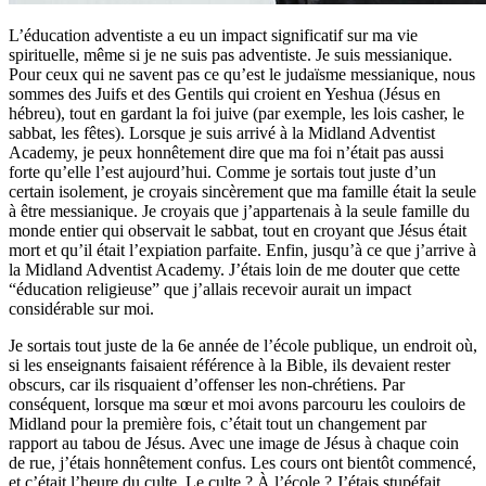
L’éducation adventiste a eu un impact significatif sur ma vie
spirituelle, même si je ne suis pas adventiste. Je suis messianique.
Pour ceux qui ne savent pas ce qu’est le judaïsme messianique, nous
sommes des Juifs et des Gentils qui croient en Yeshua (Jésus en
hébreu), tout en gardant la foi juive (par exemple, les lois casher, le
sabbat, les fêtes). Lorsque je suis arrivé à la Midland Adventist
Academy, je peux honnêtement dire que ma foi n’était pas aussi
forte qu’elle l’est aujourd’hui. Comme je sortais tout juste d’un
certain isolement, je croyais sincèrement que ma famille était la seule
à être messianique. Je croyais que j’appartenais à la seule famille du
monde entier qui observait le sabbat, tout en croyant que Jésus était
mort et qu’il était l’expiation parfaite. Enfin, jusqu’à ce que j’arrive à
la Midland Adventist Academy. J’étais loin de me douter que cette
“éducation religieuse” que j’allais recevoir aurait un impact
considérable sur moi.
Je sortais tout juste de la 6e année de l’école publique, un endroit où,
si les enseignants faisaient référence à la Bible, ils devaient rester
obscurs, car ils risquaient d’offenser les non-chrétiens. Par
conséquent, lorsque ma sœur et moi avons parcouru les couloirs de
Midland pour la première fois, c’était tout un changement par
rapport au tabou de Jésus. Avec une image de Jésus à chaque coin
de rue, j’étais honnêtement confus. Les cours ont bientôt commencé,
et c’était l’heure du culte. Le culte ? À l’école ? J’étais stupéfait.