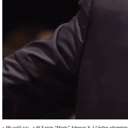
«
Me voilà ici
« , a dit Earvin “Magic” Johnson Jr. à l’église adventis