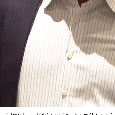
te du 7° Jour de l’université d’Oakwood à Huntsville, en Alabama. «
J’é