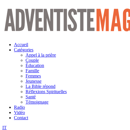
Aller
au
contenu
Accueil
Catégories
Appel à la prière
Couple
Éducation
Famille
Femmes
Jeunesse
La Bible répond
Réflexions Spirituelles
Santé
Témoignage
Radio
Vidéo
Contact
IT