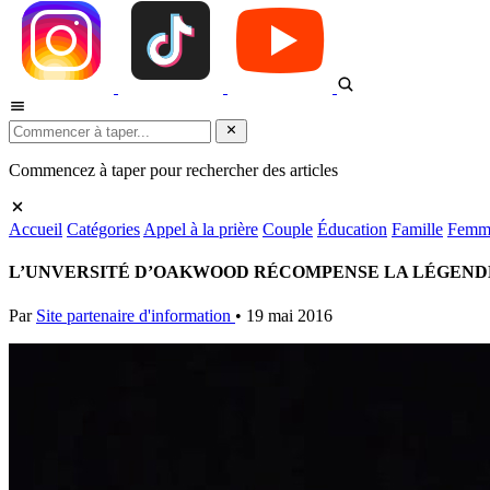
Commencez à taper pour rechercher des articles
Accueil
Catégories
Appel à la prière
Couple
Éducation
Famille
Femm
L’UNVERSITÉ D’OAKWOOD RÉCOMPENSE LA LÉGENDE
Par
Site partenaire d'information
•
19 mai 2016