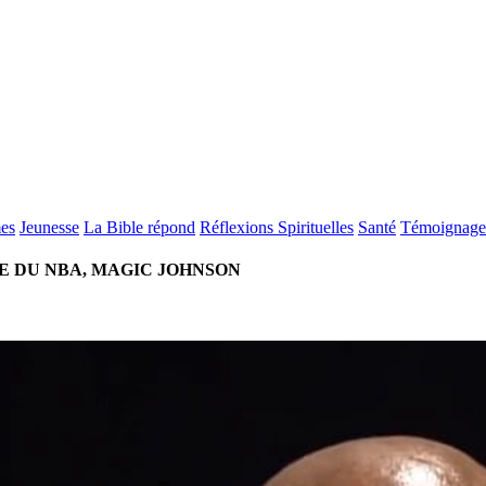
es
Jeunesse
La Bible répond
Réflexions Spirituelles
Santé
Témoignage
 DU NBA, MAGIC JOHNSON