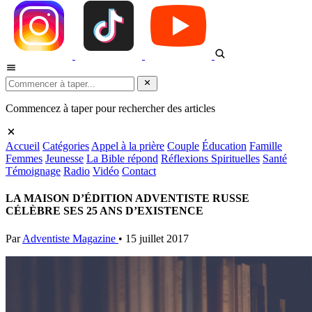
Commencez à taper pour rechercher des articles
Accueil
Catégories
Appel à la prière
Couple
Éducation
Famille
Femmes
Jeunesse
La Bible répond
Réflexions Spirituelles
Santé
Témoignage
Radio
Vidéo
Contact
LA MAISON D’ÉDITION ADVENTISTE RUSSE
CÉLÈBRE SES 25 ANS D’EXISTENCE
Par
Adventiste Magazine
•
15 juillet 2017