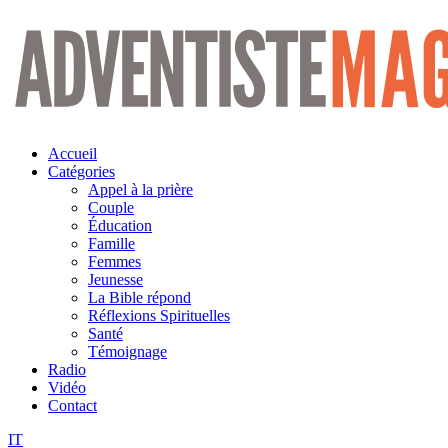
Aller
au
contenu
Accueil
Catégories
Appel à la prière
Couple
Éducation
Famille
Femmes
Jeunesse
La Bible répond
Réflexions Spirituelles
Santé
Témoignage
Radio
Vidéo
Contact
IT