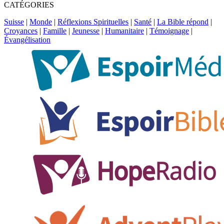
CATÉGORIES
Suisse
|
Monde
|
Réflexions Spirituelles
|
Santé
|
La Bible répond
|
Croyances
|
Famille
|
Jeunesse
|
Humanitaire
|
Témoignage
|
Évangélisation