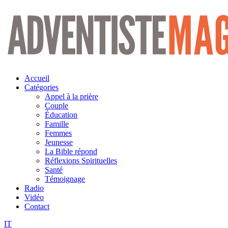
Aller
au
contenu
Accueil
Catégories
Appel à la prière
Couple
Éducation
Famille
Femmes
Jeunesse
La Bible répond
Réflexions Spirituelles
Santé
Témoignage
Radio
Vidéo
Contact
IT