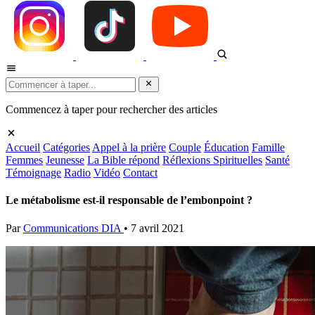
Commencez à taper pour rechercher des articles
Accueil
Catégories
Appel à la prière
Couple
Éducation
Famille
Femmes
Jeunesse
La Bible répond
Réflexions Spirituelles
Santé
Témoignage
Radio
Vidéo
Contact
Le métabolisme est-il responsable de l’embonpoint ?
Par
Communications DIA
•
7 avril 2021