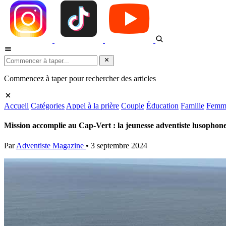
Commencez à taper pour rechercher des articles
Accueil
Catégories
Appel à la prière
Couple
Éducation
Famille
Femm
Mission accomplie au Cap-Vert : la jeunesse adventiste lusopho
Par
Adventiste Magazine
•
3 septembre 2024