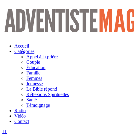
Aller
au
contenu
Accueil
Catégories
Appel à la prière
Couple
Éducation
Famille
Femmes
Jeunesse
La Bible répond
Réflexions Spirituelles
Santé
Témoignage
Radio
Vidéo
Contact
IT