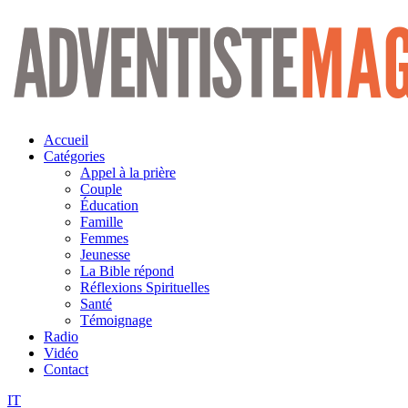
Aller
au
contenu
Accueil
Catégories
Appel à la prière
Couple
Éducation
Famille
Femmes
Jeunesse
La Bible répond
Réflexions Spirituelles
Santé
Témoignage
Radio
Vidéo
Contact
IT