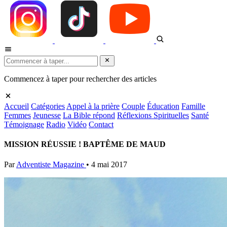
Commencez à taper pour rechercher des articles
Accueil
Catégories
Appel à la prière
Couple
Éducation
Famille
Femmes
Jeunesse
La Bible répond
Réflexions Spirituelles
Santé
Témoignage
Radio
Vidéo
Contact
MISSION RÉUSSIE ! BAPTÊME DE MAUD
Par
Adventiste Magazine
•
4 mai 2017