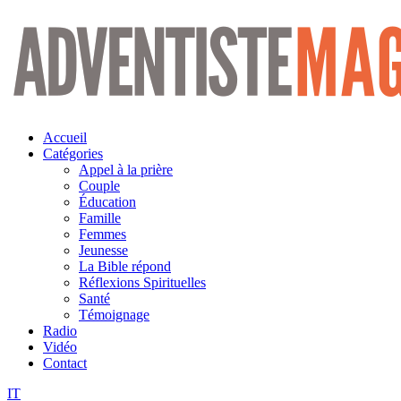
Aller
au
contenu
Accueil
Catégories
Appel à la prière
Couple
Éducation
Famille
Femmes
Jeunesse
La Bible répond
Réflexions Spirituelles
Santé
Témoignage
Radio
Vidéo
Contact
IT