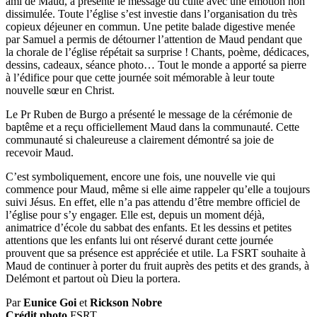
ami de Maud, a présenté le message du culte avec une émotion non
dissimulée. Toute l’église s’est investie dans l’organisation du très
copieux déjeuner en commun. Une petite balade digestive menée
par Samuel a permis de détourner l’attention de Maud pendant que
la chorale de l’église répétait sa surprise ! Chants, poème, dédicaces,
dessins, cadeaux, séance photo… Tout le monde a apporté sa pierre
à l’édifice pour que cette journée soit mémorable à leur toute
nouvelle sœur en Christ.
Le Pr Ruben de Burgo a présenté le message de la cérémonie de
baptême et a reçu officiellement Maud dans la communauté. Cette
communauté si chaleureuse a clairement démontré sa joie de
recevoir Maud.
C’est symboliquement, encore une fois, une nouvelle vie qui
commence pour Maud, même si elle aime rappeler qu’elle a toujours
suivi Jésus. En effet, elle n’a pas attendu d’être membre officiel de
l’église pour s’y engager. Elle est, depuis un moment déjà,
animatrice d’école du sabbat des enfants. Et les dessins et petites
attentions que les enfants lui ont réservé durant cette journée
prouvent que sa présence est appréciée et utile. La FSRT souhaite à
Maud de continuer à porter du fruit auprès des petits et des grands, à
Delémont et partout où Dieu la portera.
Par
Eunice Goi
et
Rickson Nobre
Crédit photo
FSRT