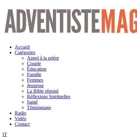
Aller
au
contenu
Accueil
Catégories
Appel à la prière
Couple
Éducation
Famille
Femmes
Jeunesse
La Bible répond
Réflexions Spirituelles
Santé
Témoignage
Radio
Vidéo
Contact
IT