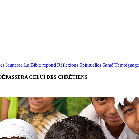
es
Jeunesse
La Bible répond
Réflexions Spirituelles
Santé
Témoignage
DÉPASSERA CELUI DES CHRÉTIENS