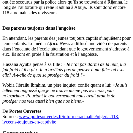
ont été secourus par la police alors qu’ils se trouvaient à Rijanna, le
long de l’autoroute qui relie Kaduna à Abuja. Ils sont donc encore
118 aux mains des ravisseurs.
Des parents toujours dans l’angoisse
En attendant, les parents des jeunes toujours captifs s’inquiètent pour
leurs enfants. Le média
Africa News
a diffusé une vidéo de parents
dans l’enceinte de l’école attendant que le gouvernement s’adresse à
eux. Ils sont en proie à la frustration et à l’angoisse.
Hassana Ayuba pense à sa fille : «
Je n’ai pas dormi de la nuit, il a
fait froid et il a plu. Je n’arrêtais pas de penser à ma fille: où est-
elle? A-t-elle de quoi se protéger du froid ?
»
Wobia Jibrailu Ibrahim, un père inquiet, confie quant à lui: «
Je suis
tellement angoissé que je ne trouve même pas les mots pour
m’exprimer. Pourtant le gouvernement nous avait promis de
protéger nos vies aussi bien que nos biens.
»
De
Portes Ouvertes
Source :
www.portesouvertes.fr/informer/actualite/nigeria-118-
lyceens-toujours-en-captivite