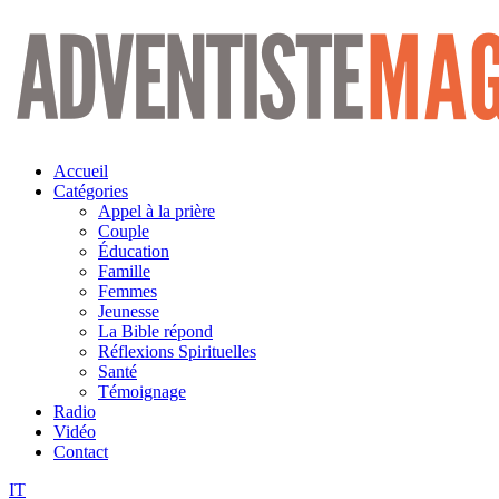
Aller
au
contenu
Accueil
Catégories
Appel à la prière
Couple
Éducation
Famille
Femmes
Jeunesse
La Bible répond
Réflexions Spirituelles
Santé
Témoignage
Radio
Vidéo
Contact
IT