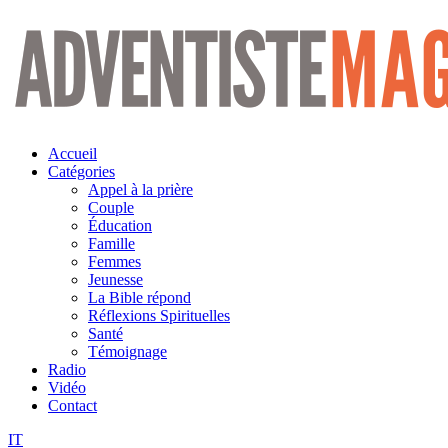
Aller
au
contenu
Accueil
Catégories
Appel à la prière
Couple
Éducation
Famille
Femmes
Jeunesse
La Bible répond
Réflexions Spirituelles
Santé
Témoignage
Radio
Vidéo
Contact
IT