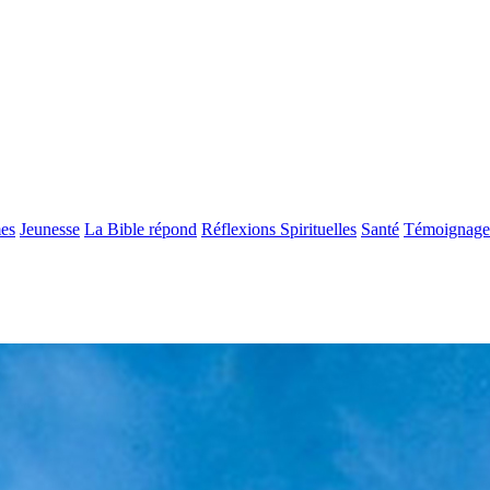
es
Jeunesse
La Bible répond
Réflexions Spirituelles
Santé
Témoignage