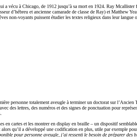
i a vécu à Chicago, de 1912 jusqu’à sa mort en 1924. Ray Mcallister fa
fesseur d’hébreu et ancienne camarade de classe de Ray) et Matthew Yea
lèves non-voyants puissent étudier les textes religieux dans leur langue 
mière personne totalement aveugle à terminer un doctorat sur l’Ancien
, avec des lettres, des numéros et des signes de ponctuation pour représen
.
les en cartes et les montrer en display en braille – un dispositif sembl
t alors qu’il a développé une codification en plus, utile par exemple pour
onible pour personne aveugle, j’ai ressenti le besoin de préparer des 