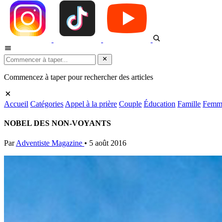
Commencez à taper pour rechercher des articles
Accueil
Catégories
Appel à la prière
Couple
Éducation
Famille
Femm
NOBEL DES NON-VOYANTS
Par
Adventiste Magazine
•
5 août 2016