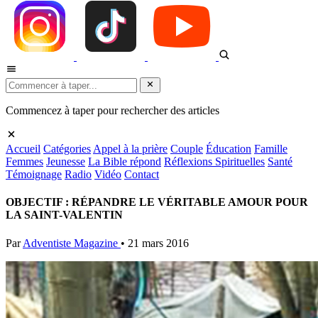
Commencez à taper pour rechercher des articles
Accueil
Catégories
Appel à la prière
Couple
Éducation
Famille
Femmes
Jeunesse
La Bible répond
Réflexions Spirituelles
Santé
Témoignage
Radio
Vidéo
Contact
OBJECTIF : RÉPANDRE LE VÉRITABLE AMOUR POUR
LA SAINT-VALENTIN
Par
Adventiste Magazine
•
21 mars 2016