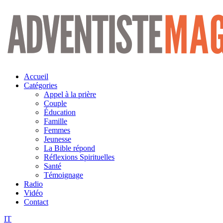
Aller
au
contenu
Accueil
Catégories
Appel à la prière
Couple
Éducation
Famille
Femmes
Jeunesse
La Bible répond
Réflexions Spirituelles
Santé
Témoignage
Radio
Vidéo
Contact
IT