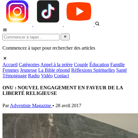
Commencez à taper pour rechercher des articles
Accueil
Catégories
Appel à la prière
Couple
Éducation
Famille
Femmes
Jeunesse
La Bible répond
Réflexions Spirituelles
Santé
Témoignage
Radio
Vidéo
Contact
ONU : NOUVEL ENGAGEMENT EN FAVEUR DE LA
LIBERTÉ RELIGIEUSE
Par
Adventiste Magazine
•
28 avril 2017