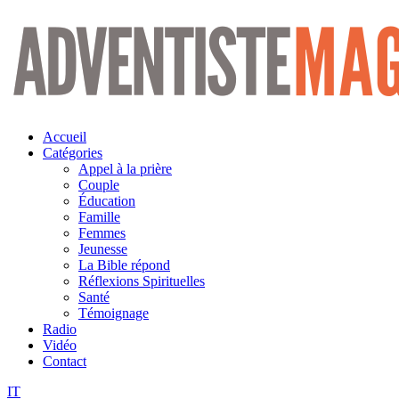
Aller
au
contenu
Accueil
Catégories
Appel à la prière
Couple
Éducation
Famille
Femmes
Jeunesse
La Bible répond
Réflexions Spirituelles
Santé
Témoignage
Radio
Vidéo
Contact
IT