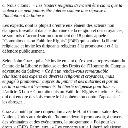
c. Nous citons : «
Les leaders religieux devraient être clairs que la
violence ne peut jamais être tolérée comme une réponse à
l’incitation à la haine
».
Les experts, dont la plupart d’entre eux étaient des acteurs non
étatiques travaillant dans le domaine de la religion et des croyances,
se sont mis d’accord sur un document de 18 points appelé :
“Commitments on Faith for Rights” (F4R) qui soutient la liberté
religieuse et invite les dirigeants religieux à la promouvoir et à la
défendre publiquement.
Selon John Graz, qui a été invité en tant qu’expert et représentant du
Centre de la Liberté religieuse et des Droits de l’Homme du Campus
adventiste du Salève: «
Ce fut un rendez-vous remarquable
réunissant des experts de diverses religions et croyances, mais
engagé à promouvoir auprès du public et des autorités et par un
certain nombre d’événements, la liberté religieuse pour tous
».
L’article XI du « Commitments on Faith for Rights » invite les États
qui ont encore des lois contre le blasphème ou contre l’apostasie à
les abroger…
Graz a ajouté qu’une coopération avec le Haut Commissaire des
Nations Unies aux droits de l’homme devrait promouvoir, à travers
des séminaires et des événements, le programme « Foi pour les
droits » (F4R). Parmi eux : « Les concerts sur la Liberté religieuse,