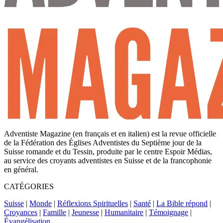
Adventiste Magazine (en français et en italien) est la revue officielle
de la Fédération des Églises Adventistes du Septième jour de la
Suisse romande et du Tessin, produite par le centre Espoir Médias,
au service des croyants adventistes en Suisse et de la francophonie
en général.
CATÉGORIES
Suisse
|
Monde
|
Réflexions Spirituelles
|
Santé
|
La Bible répond
|
Croyances
|
Famille
|
Jeunesse
|
Humanitaire
|
Témoignage
|
Évangélisation