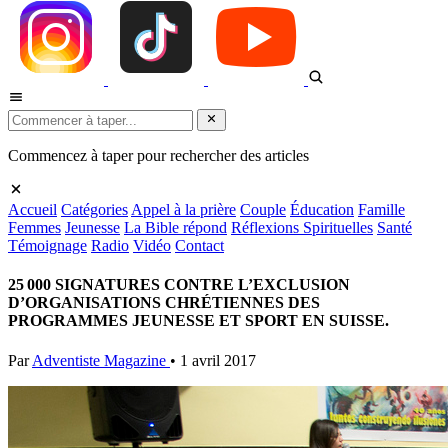
Commencez à taper pour rechercher des articles
Accueil
Catégories
Appel à la prière
Couple
Éducation
Famille
Femmes
Jeunesse
La Bible répond
Réflexions Spirituelles
Santé
Témoignage
Radio
Vidéo
Contact
25 000 SIGNATURES CONTRE L’EXCLUSION
D’ORGANISATIONS CHRÉTIENNES DES
PROGRAMMES JEUNESSE ET SPORT EN SUISSE.
Par
Adventiste Magazine
•
1 avril 2017