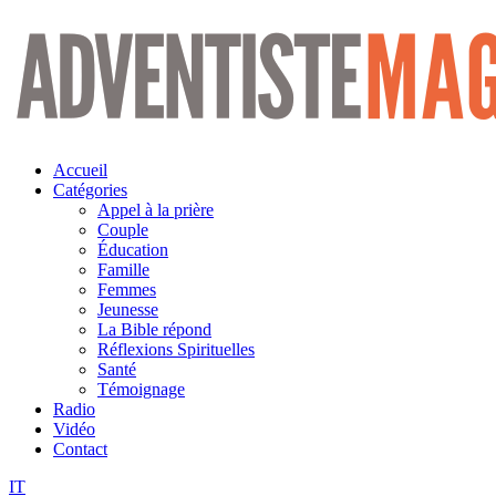
Aller
au
contenu
Accueil
Catégories
Appel à la prière
Couple
Éducation
Famille
Femmes
Jeunesse
La Bible répond
Réflexions Spirituelles
Santé
Témoignage
Radio
Vidéo
Contact
IT