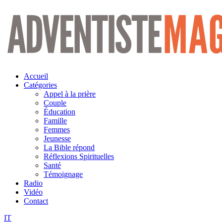
Aller
au
contenu
Accueil
Catégories
Appel à la prière
Couple
Éducation
Famille
Femmes
Jeunesse
La Bible répond
Réflexions Spirituelles
Santé
Témoignage
Radio
Vidéo
Contact
IT