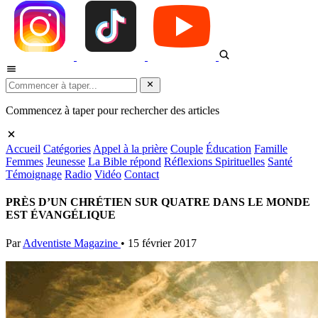
Commencez à taper pour rechercher des articles
Accueil
Catégories
Appel à la prière
Couple
Éducation
Famille
Femmes
Jeunesse
La Bible répond
Réflexions Spirituelles
Santé
Témoignage
Radio
Vidéo
Contact
PRÈS D’UN CHRÉTIEN SUR QUATRE DANS LE MONDE
EST ÉVANGÉLIQUE
Par
Adventiste Magazine
•
15 février 2017