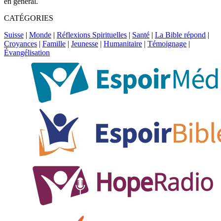
en général.
CATÉGORIES
Suisse
|
Monde
|
Réflexions Spirituelles
|
Santé
|
La Bible répond
|
Croyances
|
Famille
|
Jeunesse
|
Humanitaire
|
Témoignage
|
Évangélisation