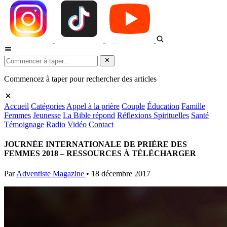
Commencez à taper pour rechercher des articles
Accueil
Catégories
Appel à la prière
Couple
Éducation
Famille
Femmes
Jeunesse
La Bible répond
Réflexions Spirituelles
Santé
Témoignage
Radio
Vidéo
Contact
JOURNÉE INTERNATIONALE DE PRIÈRE DES
FEMMES 2018 – RESSOURCES À TÉLÉCHARGER
Par
Adventiste Magazine
•
18 décembre 2017