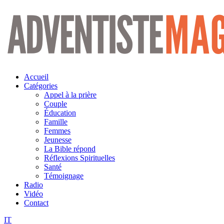
Aller
au
contenu
Accueil
Catégories
Appel à la prière
Couple
Éducation
Famille
Femmes
Jeunesse
La Bible répond
Réflexions Spirituelles
Santé
Témoignage
Radio
Vidéo
Contact
IT