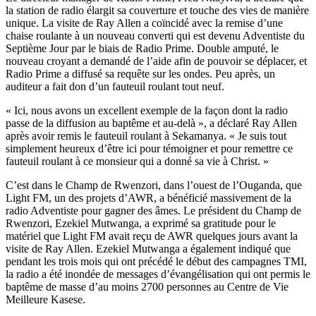
la station de radio élargit sa couverture et touche des vies de manière
unique. La visite de Ray Allen a coïncidé avec la remise d’une
chaise roulante à un nouveau converti qui est devenu Adventiste du
Septième Jour par le biais de Radio Prime. Double amputé, le
nouveau croyant a demandé de l’aide afin de pouvoir se déplacer, et
Radio Prime a diffusé sa requête sur les ondes. Peu après, un
auditeur a fait don d’un fauteuil roulant tout neuf.
« Ici, nous avons un excellent exemple de la façon dont la radio
passe de la diffusion au baptême et au-delà », a déclaré Ray Allen
après avoir remis le fauteuil roulant à Sekamanya. « Je suis tout
simplement heureux d’être ici pour témoigner et pour remettre ce
fauteuil roulant à ce monsieur qui a donné sa vie à Christ. »
C’est dans le Champ de Rwenzori, dans l’ouest de l’Ouganda, que
Light FM, un des projets d’AWR, a bénéficié massivement de la
radio Adventiste pour gagner des âmes. Le président du Champ de
Rwenzori, Ezekiel Mutwanga, a exprimé sa gratitude pour le
matériel que Light FM avait reçu de AWR quelques jours avant la
visite de Ray Allen. Ezekiel Mutwanga a également indiqué que
pendant les trois mois qui ont précédé le début des campagnes TMI,
la radio a été inondée de messages d’évangélisation qui ont permis le
baptême de masse d’au moins 2700 personnes au Centre de Vie
Meilleure Kasese.