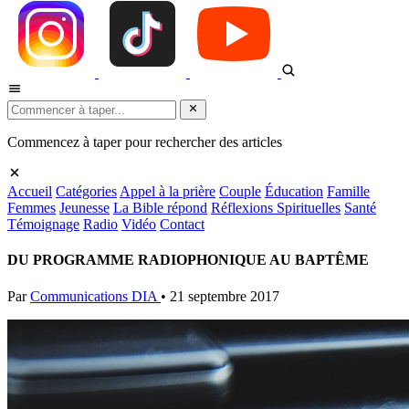
Commencez à taper pour rechercher des articles
Accueil
Catégories
Appel à la prière
Couple
Éducation
Famille
Femmes
Jeunesse
La Bible répond
Réflexions Spirituelles
Santé
Témoignage
Radio
Vidéo
Contact
DU PROGRAMME RADIOPHONIQUE AU BAPTÊME
Par
Communications DIA
•
21 septembre 2017