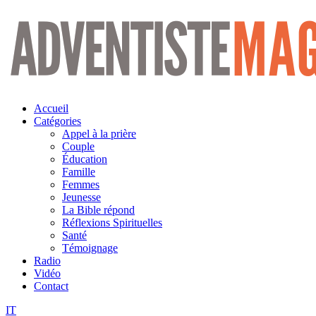
Aller
au
contenu
Accueil
Catégories
Appel à la prière
Couple
Éducation
Famille
Femmes
Jeunesse
La Bible répond
Réflexions Spirituelles
Santé
Témoignage
Radio
Vidéo
Contact
IT