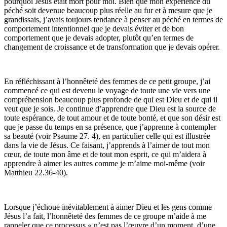
pourquoi Jésus était mort pour moi. Bien que mon expérience du
péché soit devenue beaucoup plus réelle au fur et à mesure que je
grandissais, j’avais toujours tendance à penser au péché en termes de
comportement intentionnel que je devais éviter et de bon
comportement que je devais adopter, plutôt qu’en termes de
changement de croissance et de transformation que je devais opérer.
En réfléchissant à l’honnêteté des femmes de ce petit groupe, j’ai
commencé ce qui est devenu le voyage de toute une vie vers une
compréhension beaucoup plus profonde de qui est Dieu et de qui il
veut que je sois. Je continue d’apprendre que Dieu est la source de
toute espérance, de tout amour et de toute bonté, et que son désir est
que je passe du temps en sa présence, que j’apprenne à contempler
sa beauté (voir Psaume 27. 4), en particulier celle qui est illustrée
dans la vie de Jésus. Ce faisant, j’apprends à l’aimer de tout mon
cœur, de toute mon âme et de tout mon esprit, ce qui m’aidera à
apprendre à aimer les autres comme je m’aime moi-même (voir
Matthieu 22.36-40).
Lorsque j’échoue inévitablement à aimer Dieu et les gens comme
Jésus l’a fait, l’honnêteté des femmes de ce groupe m’aide à me
rappeler que ce processus « n’est pas l’œuvre d’un moment, d’une