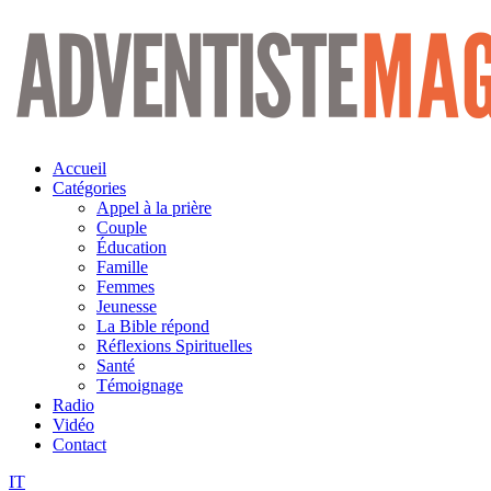
Aller
au
contenu
Accueil
Catégories
Appel à la prière
Couple
Éducation
Famille
Femmes
Jeunesse
La Bible répond
Réflexions Spirituelles
Santé
Témoignage
Radio
Vidéo
Contact
IT