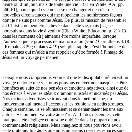
heure ou d’un jour, mais de toute une vie » (Ellen White, AA, pp.
560-61), parce que la vie ne cesse de changer et de créer de
nouvelles circonstances qui me rappellent les nombreuses façons
dont je ne suis pas comme Jésus. De plus, la mission de ressembler
au Christ « ne peut être achevée dans cette vie, mais […] se
poursuivra dans la vie à venir » (Ellen White, Éducation, p. 21). Et
dans les moments où j’aimerais être moins imparfaite, lorsque
j’aimerais que le processus de ma formation (voir 2 Corinthiens 3.18
; Romains 8.29 ; Galates 4.19) soit plus rapide, c’est l’honnêteté de
ces femmes qui m’aide à me rappeler qu’être formée à l’image de
Jésus est un voyage permanent.
Lorsque nous comprenons vraiment que le discipulat chrétien est un
voyage de toute une vie, nous pouvons enlever nos masques et être
honnêtes au sujet de nos pensées et émotions négatives, ainsi que de
nos échecs à vivre les idéaux d’amour illustrés et incarnés par Jésus.
Nos racines adventistes se trouvent dans le méthodisme, un
mouvement qui mettait l’accent sur les réunions en petits groupes.
Chaque semaine, ils se réunissaient et se demandaient les uns aux
autres : « Comment va votre âme ? ». Au fil des décennies, cette
pratique a été négligée et presque oubliée dans la plupart de nos
communautés religieuses. Mais imaginez si nous pouvions avoir
cette pratique. Imaginez que nous puissions créer des espaces sûrs