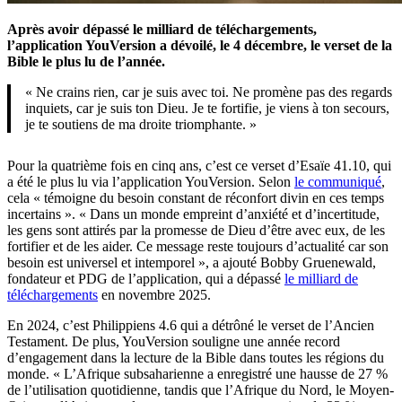
Après avoir dépassé le milliard de téléchargements,
l’application YouVersion a dévoilé, le 4 décembre, le verset de la
Bible le plus lu de l’année.
« Ne crains rien, car je suis avec toi. Ne promène pas des regards
inquiets, car je suis ton Dieu. Je te fortifie, je viens à ton secours,
je te soutiens de ma droite triomphante. »
Pour la quatrième fois en cinq ans, c’est ce verset d’Esaïe 41.10, qui
a été le plus lu via l’application YouVersion. Selon
le communiqué
,
cela « témoigne du besoin constant de réconfort divin en ces temps
incertains ». « Dans un monde empreint d’anxiété et d’incertitude,
les gens sont attirés par la promesse de Dieu d’être avec eux, de les
fortifier et de les aider. Ce message reste toujours d’actualité car son
besoin est universel et intemporel », a ajouté Bobby Gruenewald,
fondateur et PDG de l’application, qui a dépassé
le milliard de
téléchargements
en novembre 2025.
En 2024, c’est Philippiens 4.6 qui a détrôné le verset de l’Ancien
Testament. De plus, YouVersion souligne une année record
d’engagement dans la lecture de la Bible dans toutes les régions du
monde. « L’Afrique subsaharienne a enregistré une hausse de 27 %
de l’utilisation quotidienne, tandis que l’Afrique du Nord, le Moyen-