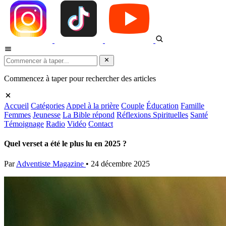
Commencez à taper pour rechercher des articles
Accueil
Catégories
Appel à la prière
Couple
Éducation
Famille
Femmes
Jeunesse
La Bible répond
Réflexions Spirituelles
Santé
Témoignage
Radio
Vidéo
Contact
Quel verset a été le plus lu en 2025 ?
Par
Adventiste Magazine
•
24 décembre 2025