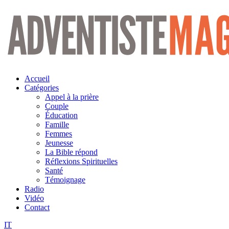
Aller
au
contenu
Accueil
Catégories
Appel à la prière
Couple
Éducation
Famille
Femmes
Jeunesse
La Bible répond
Réflexions Spirituelles
Santé
Témoignage
Radio
Vidéo
Contact
IT