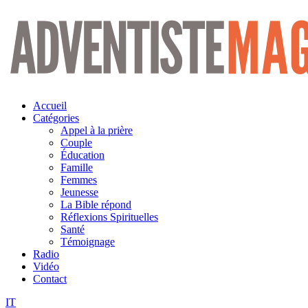
Aller
au
contenu
Accueil
Catégories
Appel à la prière
Couple
Éducation
Famille
Femmes
Jeunesse
La Bible répond
Réflexions Spirituelles
Santé
Témoignage
Radio
Vidéo
Contact
IT