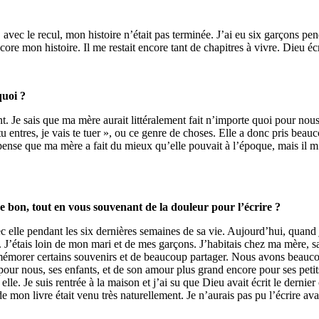
, avec le recul, mon histoire n’était pas terminée. J’ai eu six garçons pe
re mon histoire. Il me restait encore tant de chapitres à vivre. Dieu éc
quoi ?
. Je sais que ma mère aurait littéralement fait n’importe quoi pour nous.
i tu entres, je vais te tuer », ou ce genre de choses. Elle a donc pris b
ense que ma mère a fait du mieux qu’elle pouvait à l’époque, mais il m’a
 bon, tout en vous souvenant de la douleur pour l’écrire ?
 elle pendant les six dernières semaines de sa vie. Aujourd’hui, quand je
. J’étais loin de mon mari et de mes garçons. J’habitais chez ma mère, sa
émorer certains souvenirs et de beaucoup partager. Nous avons beaucou
pour nous, ses enfants, et de son amour plus grand encore pour ses petits
le. Je suis rentrée à la maison et j’ai su que Dieu avait écrit le dernier 
n de mon livre était venu très naturellement. Je n’aurais pas pu l’écrire 