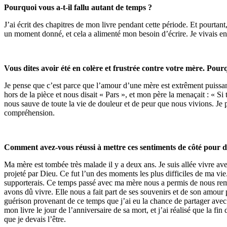
Pourquoi vous a-t-il fallu autant de temps ?
J’ai écrit des chapitres de mon livre pendant cette période. Et pourtant
un moment donné, et cela a alimenté mon besoin d’écrire. Je vivais enco
Vous dites avoir été en colère et frustrée contre votre mère. Pour
Je pense que c’est parce que l’amour d’une mère est extrêment puissant
hors de la pièce et nous disait « Pars », et mon père la menaçait : « S
nous sauve de toute la vie de douleur et de peur que nous vivions. Je p
compréhension.
Comment avez-vous réussi à mettre ces sentiments de côté pour de
Ma mère est tombée très malade il y a deux ans. Je suis allée vivre avec
projeté par Dieu. Ce fut l’un des moments les plus difficiles de ma vie
supporterais. Ce temps passé avec ma mère nous a permis de nous rem
avons dû vivre. Elle nous a fait part de ses souvenirs et de son amour 
guérison provenant de ce temps que j’ai eu la chance de partager avec el
mon livre le jour de l’anniversaire de sa mort, et j’ai réalisé que la fi
que je devais l’être.