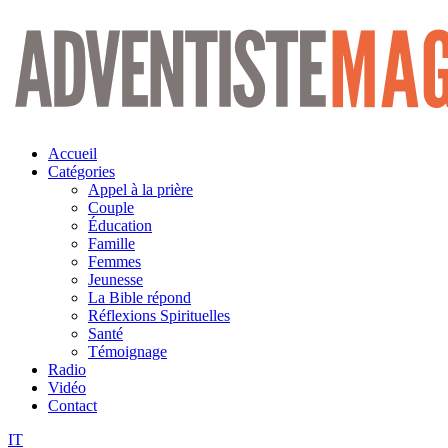
Aller
au
contenu
Accueil
Catégories
Appel à la prière
Couple
Éducation
Famille
Femmes
Jeunesse
La Bible répond
Réflexions Spirituelles
Santé
Témoignage
Radio
Vidéo
Contact
IT