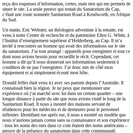
reçu des esquisses d’information, certes, mais rien qui me permets de
situer le site. La seule preuve qui restait du Sanatorium du Cap,
c’était une route nommée Sanitarium Road à Kenilworth, en Afrique
du Sud.
Un matin, Eric Webster, un théologien adventiste à la retraite, est
venu à notre Centre de recherche et du patrimoine Ellen G. White, à
l’Institut d’enseignement supérieur d’Helderberg, au Cap. Il m’a
invité à rencontrer un homme qui avait des informations sur le site
du sanatorium. J’ai tout arrangé : appareils pour enregistrer et tout ce
dont nous avions besoin pour recueillir le récit. Cependant, cet
homme a dit qu’il nous donnerait ses informations seulement à
condition de ne pas l’enregistrer. J’ai donc mis de côté mon
équipement et ai simplement écouté mon hôte.
Donald Jeffes était venu ici avec ses parents depuis l’Australie. Il
connaissait bien la région. Je ne peux que mentionner une
expérience où j’ai marché avec lui dans un certain quartier – une
longue distance à partir du site que nous avions visité le long de la
Sanitarium Road. Il nous a montré des maisons servant de
résidences pour les médecins et de demeures pour le personnel
infirmier. Identifiant rue après rue, il nous a montré un modèle que
nous n’aurions jamais connu sans sa connaissance et son expérience
: tous les noms des rues dans ce coin étaient des noms américains –
preuve de la présence du sanatorium dans cette communauté.