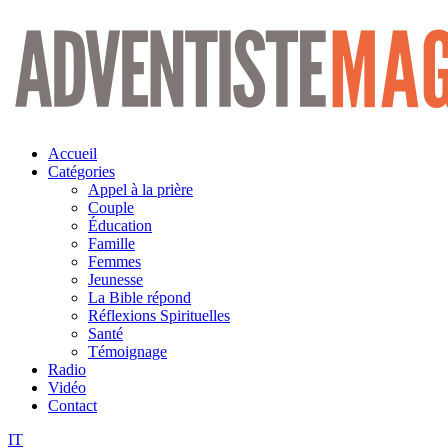
Aller
au
contenu
Accueil
Catégories
Appel à la prière
Couple
Éducation
Famille
Femmes
Jeunesse
La Bible répond
Réflexions Spirituelles
Santé
Témoignage
Radio
Vidéo
Contact
IT