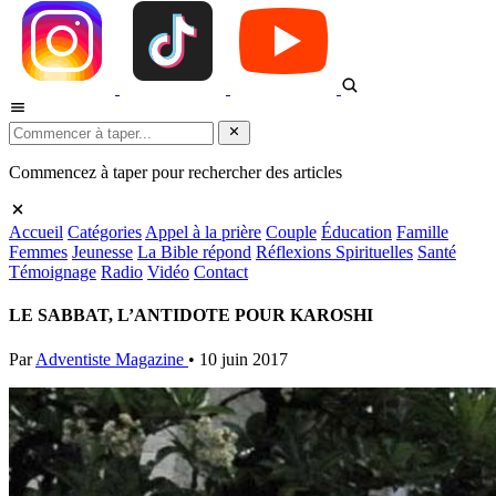
Commencez à taper pour rechercher des articles
Accueil
Catégories
Appel à la prière
Couple
Éducation
Famille
Femmes
Jeunesse
La Bible répond
Réflexions Spirituelles
Santé
Témoignage
Radio
Vidéo
Contact
LE SABBAT, L’ANTIDOTE POUR KAROSHI
Par
Adventiste Magazine
•
10 juin 2017