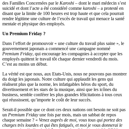
des Familles Concernées par le
Karoshi
– dont le mari médecin s’est
suicidé et dont l’acte a été considéré comme
karoshi
– a protesté en
disant que la limite de 100 heures est trop haute et que cela pourrait
rendre légitime une culture de l’excès de travail qui menace la santé
mentale et physique des employés.
Un Premium Friday ?
Dans l’effort de promouvoir « une culture du travail plus saine », le
gouvernement japonais a commencé une campagne nommé
Premium Friday
, qui encourage les compagnies à accepter que les
employés quittent le travail tôt chaque dernier vendredi du mois.
C’est au moins un début.
La vérité est que nous, aux Etats-Unis, nous ne pouvons pas montrer
du doigt les japonais. Notre culture qui applaudit les gens qui
réalisent plus que la norme, les infatigables héros du sport, du
divertissement et les stars de la musique, ainsi que les icônes du
business, semble conférer les plus grandes félicitations à tous ceux
qui réussissent, qu’importe le coût de leur succès.
Serait-il possible que ce dont ces deux nations ont besoin ne soit pas
un
Premium Friday
une fois par mois, mais un sabbat de repos
chaque semaine ? «
Venez auprès de moi, vous tous qui portez des
charges très lourdes et qui êtes fatigués, et moi je vous donnerai le