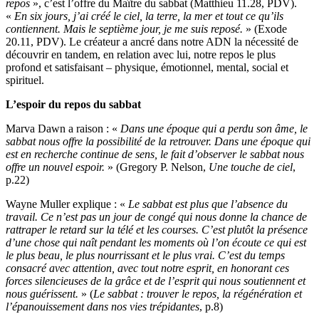
repos
», c’est l’offre du Maître du sabbat (Matthieu 11.28, PDV).
«
En six jours, j’ai créé le ciel, la terre, la mer et tout ce qu’ils
contiennent. Mais le septième jour, je me suis reposé.
» (Exode
20.11, PDV). Le créateur a ancré dans notre ADN la nécessité de
découvrir en tandem, en relation avec lui, notre repos le plus
profond et satisfaisant – physique, émotionnel, mental, social et
spirituel.
L’espoir du repos du sabbat
Marva Dawn a raison : «
Dans une époque qui a perdu son âme, le
sabbat nous offre la possibilité de la retrouver. Dans une époque qui
est en recherche continue de sens, le fait d’observer le sabbat nous
offre un nouvel espoir.
» (Gregory P. Nelson,
Une touche de ciel
,
p.22)
Wayne Muller explique : «
Le sabbat est plus que l’absence du
travail. Ce n’est pas un jour de congé qui nous donne la chance de
rattraper le retard sur la télé et les courses. C’est plutôt la présence
d’une chose qui naît pendant les moments où l’on écoute ce qui est
le plus beau, le plus nourrissant et le plus vrai. C’est du temps
consacré avec attention, avec tout notre esprit, en honorant ces
forces silencieuses de la grâce et de l’esprit qui nous soutiennent et
nous guérissent.
» (
Le
sabbat : trouver le repos, la régénération et
l’épanouissement dans nos vies trépidantes
, p.8)