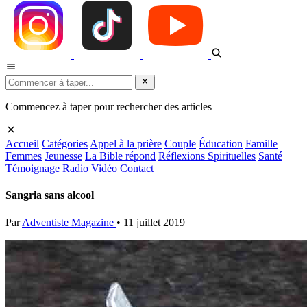
Commencez à taper pour rechercher des articles
Accueil
Catégories
Appel à la prière
Couple
Éducation
Famille
Femmes
Jeunesse
La Bible répond
Réflexions Spirituelles
Santé
Témoignage
Radio
Vidéo
Contact
Sangria sans alcool
Par
Adventiste Magazine
•
11 juillet 2019