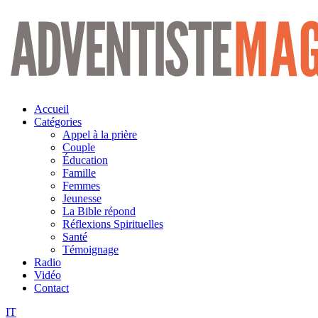
Aller
au
contenu
Accueil
Catégories
Appel à la prière
Couple
Éducation
Famille
Femmes
Jeunesse
La Bible répond
Réflexions Spirituelles
Santé
Témoignage
Radio
Vidéo
Contact
IT